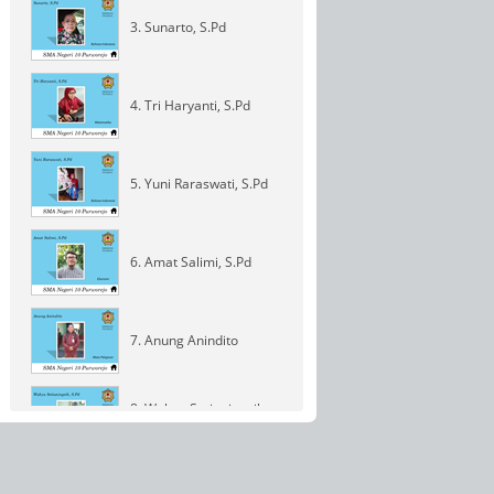
3. Sunarto, S.Pd
4. Tri Haryanti, S.Pd
5. Yuni Raraswati, S.Pd
6. Amat Salimi, S.Pd
7. Anung Anindito
8. Wahyu Setianingsih,
S.Pd