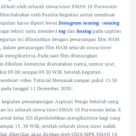
 diikuti oleh seluruh siswa/siswi SMAN 10 Purworejo
i diberitahukan oleh Panitia Kegiatan untuk membuat
mpulan karya dipost lewat
Instagram masing –masing
rapa teknis yaitu memberi
tag
dan
hastag
pada caption
Kegiatan ini dilanjutkan dengan penayangan film HAM
a
, dalam penayangan film HAM seluruh siswa/siswi
k mengikutinya. Pada saat film ditayangkan
nsi dikolom komentar diseratakan nama, nomor urut,
kul 09.00 sampai 09.30 WIB. Setelah kegiatan
membuat video Tutorial Memasak sampai pukul 15.30
pada tanggal 11 Desember 2020 .
n kegiatan penampungan Aspirasi Warga Sekolah yang
n ini seluruh siswa/siswi SMAN 10 Purworejo kelas X
untuk kelas XII diperbolehkan mengikutinya bagi yang
sampai 15. 30 WIB, setelah seluruh siswa/siswi sudah
sudah diberikan akan direkap oleh OSIS/MPK SMAN 10