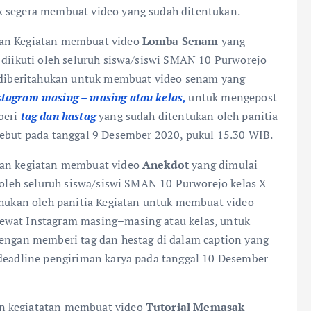
k segera membuat video yang sudah ditentukan.
kan Kegiatan membuat video
Lomba Senam
yang
 diikuti oleh seluruh siswa/siswi SMAN 10 Purworejo
i diberitahukan untuk membuat video senam yang
stagram masing – masing atau kelas,
untuk mengepost
beri
tag dan hastag
yang sudah ditentukan oleh panitia
sebut pada tanggal 9 Desember 2020, pukul 15.30 WIB.
akan kegiatan membuat video
Anekdot
yang dimulai
 oleh seluruh siswa/siswi SMAN 10 Purworejo kelas X
tahukan oleh panitia Kegiatan untuk membuat video
ewat Instagram masing–masing atau kelas, untuk
dengan memberi tag dan hestag di dalam caption yang
 deadline pengiriman karya pada tanggal 10 Desember
an kegiatatan membuat video
Tutorial Memasak