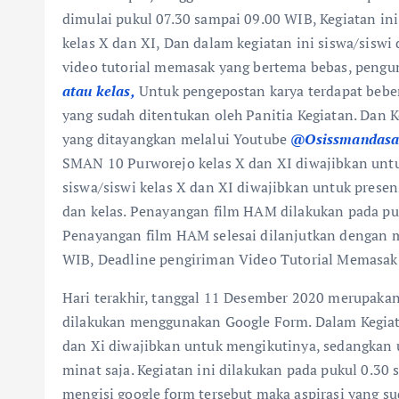
dimulai pukul 07.30 sampai 09.00 WIB, Kegiatan ini
kelas X dan XI, Dan dalam kegiatan ini siswa/sisw
video tutorial memasak yang bertema bebas, pengu
atau kelas,
Untuk pengepostan karya terdapat bebe
yang sudah ditentukan oleh Panitia Kegiatan. Dan 
yang ditayangkan melalui Youtube
@Osissmandas
SMAN 10 Purworejo kelas X dan XI diwajibkan untu
siswa/siswi kelas X dan XI diwajibkan untuk prese
dan kelas. Penayangan film HAM dilakukan pada pu
Penayangan film HAM selesai dilanjutkan dengan 
WIB, Deadline pengiriman Video Tutorial Memasak 
Hari terakhir, tanggal 11 Desember 2020 merupaka
dilakukan menggunakan Google Form. Dalam Kegiata
dan Xi diwajibkan untuk mengikutinya, sedangkan 
minat saja. Kegiatan ini dilakukan pada pukul 0.30 
mengisi google form tersebut maka aspirasi yang 