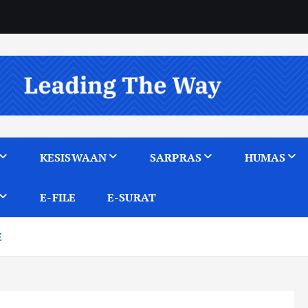
KESISWAAN
SARPRAS
HUMAS
E-FILE
E-SURAT
E