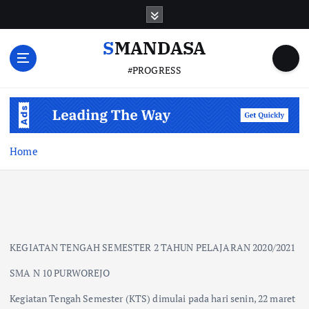
S
k
i
SMANDASA
p
#PROGRESS
t
o
c
o
n
t
Home
e
n
t
KEGIATAN TENGAH SEMESTER 2 TAHUN PELAJARAN 2020/2021
SMA N 10 PURWOREJO
Kegiatan Tengah Semester (KTS) dimulai pada hari senin, 22 maret