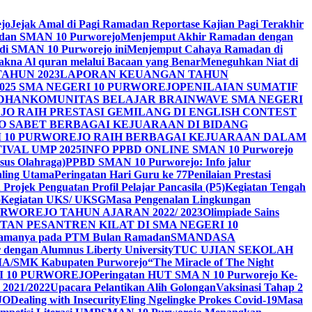
ejo
Jejak Amal di Pagi Ramadan Reportase Kajian Pagi Terakhir
adan SMAN 10 Purworejo
Menjemput Akhir Ramadan dengan
 di SMAN 10 Purworejo ini
Menjemput Cahaya Ramadan di
na Al quran melalui Bacaan yang Benar
Meneguhkan Niat di
AHUN 2023
LAPORAN KEUANGAN TAHUN
025 SMA NEGERI 10 PURWOREJO
PENILAIAN SUMATIF
ADHAN
KOMUNITAS BELAJAR BRAINWAVE SMA NEGERI
JO RAIH PRESTASI GEMILANG DI ENGLISH CONTEST
JO SABET BERBAGAI KEJUARAAN DI BIDANG
I 10 PURWOREJO RAIH BERBAGAI KEJUARAAN DALAM
IVAL UMP 2025
INFO PPBD ONLINE SMAN 10 Purworejo
sus Olahraga)
PPBD SMAN 10 Purworejo: Info jalur
Paling Utama
Peringatan Hari Guru ke 77
Penilaian Prestasi
Projek Penguatan Profil Pelajar Pancasila (P5)
Kegiatan Tengah
o
Kegiatan UKS/ UKSG
Masa Pengenalan Lingkungan
RWOREJO TAHUN AJARAN 2022/ 2023
Olimpiade Sains
TAN PESANTREN KILAT DI SMA NEGERI 10
i Agamanya pada PTM Bulan Ramadan
SMANDASA
r dengan Alumnus Liberty University
TUC UJIAN SEKOLAH
MA/SMK Kabupaten Purworejo
“The Miracle of The Night
I 10 PURWOREJO
Peringatan HUT SMA N 10 Purworejo Ke-
 2021/2022
Upacara Pelantikan Alih Golongan
Vaksinasi Tahap 2
JO
Dealing with Insecurity
Eling Ngelingke Prokes Covid-19
Masa