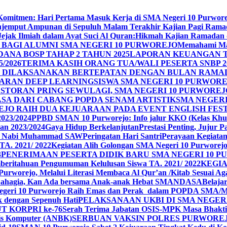
n Komitmen: Hari Pertama Masuk Kerja di SMA Negeri 10 Purwor
jemput Ampunan di Sepuluh Malam Terakhir Kajian Pagi Ram
Jejak Ilmiah dalam Ayat Suci Al Quran:Hikmah Kajian Ramadan
BAGI ALUMNI SMA NEGERI 10 PURWOREJO
Memahami Mak
ANA BOSP TAHAP 2 TAHUN 2025
LAPORAN KEUANGAN T
/2026
TERIMA KASIH ORANG TUA/WALI PESERTA SNBP 2
REJO DILAKSANAKAN BERTEPATAN DENGAN BULAN RAM
ARAN DEEP LEARNING
SISWA SMA NEGERI 10 PURWORE
ESTORAN PRING SEWU
LAGI, SMA NEGERI 10 PURWORE
A DARI CABANG POPDA SENAM ARTISTIK
SMA NEGER
EJO RAIH DUA KEJUARAAN PADA EVENT ENGLISH FEST
023/2024
PPBD SMAN 10 Purworejo: Info jalur KKO (Kelas Khu
an 2023/2024
Gaya Hidup Berkelanjutan
Prestasi Penting, Jujur 
id Nabi Muhammad SAW
Peringatan Hari Santri
Perayaan Kegiatan 
TA. 2021/ 2022
Kegiatan Alih Golongan SMA Negeri 10 Purworej
3
PENERIMAAN PESERTA DIDIK BARU SMA NEGERI 10 PU
beritahuan Pengumuman Kelulusan Siswa TA. 2021/ 2022
KEGIA
0 Purworejo, Melalui Literasi Membaca Al Qur’an /Kitab Sesua
Bahagia, Kan Ada bersama Anak-anak Hebat SMANDASA
Belaja
geri 10 Purworejo Raih Emas dan Perak dalam POPDA SMA/
k dengan Sepenuh Hati
PELAKSANAAN UKBI DI SMA NEGER
UT KORPRI ke-76
Serah Terima Jabatan OSIS-MPK Masa Bhakti
sis Komputer (ANBK)
SERBUAN VAKSIN POLRES PURWORE