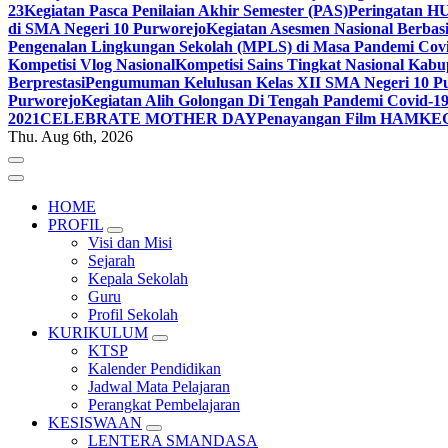
23
Kegiatan Pasca Penilaian Akhir Semester (PAS)
Peringatan H
di SMA Negeri 10 Purworejo
Kegiatan Asesmen Nasional Berba
Pengenalan Lingkungan Sekolah (MPLS) di Masa Pandemi Cov
Kompetisi Vlog Nasional
Kompetisi Sains Tingkat Nasional Kab
Berprestasi
Pengumuman Kelulusan Kelas XII SMA Negeri 10 Pu
Purworejo
Kegiatan Alih Golongan Di Tengah Pandemi Covid-1
2021
CELEBRATE MOTHER DAY
Penayangan Film HAM
KE
Thu. Aug 6th, 2026
HOME
PROFIL
Visi dan Misi
Sejarah
Kepala Sekolah
Guru
Profil Sekolah
KURIKULUM
KTSP
Kalender Pendidikan
Jadwal Mata Pelajaran
Perangkat Pembelajaran
KESISWAAN
LENTERA SMANDASA