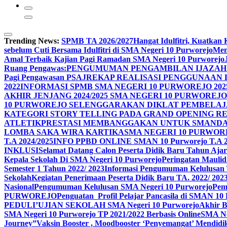
Trending News:
SPMB TA 2026/2027
Hangat Idulfitri, Kuatka
sebelum Cuti Bersama Idulfitri di SMA Negeri 10 Purworejo
Men
Amal Terbaik Kajian Pagi Ramadan SMA Negeri 10 Purworejo
Ruang Pengawas:
PENGUMUMAN PENGAMBILAN IJAZAH 
Pagi Pengawasan PSAJ
REKAP REALISASI PENGGUNAAN D
2022
INFORMASI SPMB SMA NEGERI 10 PURWOREJO 2025
AKHIR JENJANG 2024/2025 SMA NEGERI 10 PURWO
10 PURWOREJO SELENGGARAKAN DIKLAT PEMBELAJ
KATEGORI STORY TELLING PADA GRAND OPENING R
ATLETIK
PRESTASI MEMBANGGAKAN UNTUK SMANDAS
LOMBA SAKA WIRA KARTIKA
SMA NEGERI 10 PURWOR
T.A 2024/2025
INFO PPBD ONLINE SMAN 10 Purworejo T.A 2
INKLUSI
Selamat Datang Calon Peserta Didik Baru Tahun Ajar
Kepala Sekolah Di SMA Negeri 10 Purworejo
Peringatan Maul
Semester 1 Tahun 2022/ 2023
Informasi Pengumuman Kelulusan 
Sekolah
Kegiatan Penerimaan Peserta Didik Baru TA. 2022/ 202
Nasional
Pengumuman Kelulusan SMA Negeri 10 Purworejo
Pem
PURWOREJO
Penguatan Profil Pelajar Pancasila di SMAN 1
PEDULI’
UJIAN SEKOLAH SMA Negeri 10 Purworejo
Akhir 
SMA Negeri 10 Purworejo TP 2021/2022 Berbasis Online
SMA Ne
Journey”
Vaksin Booster , Moodbooster ‘Penyemangat’ Mendidi