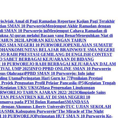
ejo
Jejak Amal di Pagi Ramadan Reportase Kajian Pagi Terakhir
adan SMAN 10 Purworejo
Menjemput Akhir Ramadan dengan
 di SMAN 10 Purworejo ini
Menjemput Cahaya Ramadan di
na Al quran melalui Bacaan yang Benar
Meneguhkan Niat di
AHUN 2023
LAPORAN KEUANGAN TAHUN
025 SMA NEGERI 10 PURWOREJO
PENILAIAN SUMATIF
ADHAN
KOMUNITAS BELAJAR BRAINWAVE SMA NEGERI
JO RAIH PRESTASI GEMILANG DI ENGLISH CONTEST
JO SABET BERBAGAI KEJUARAAN DI BIDANG
I 10 PURWOREJO RAIH BERBAGAI KEJUARAAN DALAM
IVAL UMP 2025
INFO PPBD ONLINE SMAN 10 Purworejo
sus Olahraga)
PPBD SMAN 10 Purworejo: Info jalur
Paling Utama
Peringatan Hari Guru ke 77
Penilaian Prestasi
Projek Penguatan Profil Pelajar Pancasila (P5)
Kegiatan Tengah
o
Kegiatan UKS/ UKSG
Masa Pengenalan Lingkungan
RWOREJO TAHUN AJARAN 2022/ 2023
Olimpiade Sains
TAN PESANTREN KILAT DI SMA NEGERI 10
i Agamanya pada PTM Bulan Ramadan
SMANDASA
r dengan Alumnus Liberty University
TUC UJIAN SEKOLAH
MA/SMK Kabupaten Purworejo
“The Miracle of The Night
I 10 PURWOREJO
Peringatan HUT SMA N 10 Purworejo Ke-