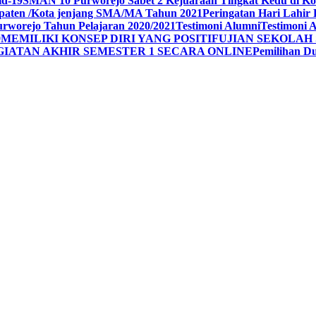
id-19
SMAN 10 Purworejo Sabet 2 Kejuaraan Tingkat Kedu di Ko
upaten /Kota jenjang SMA/MA Tahun 2021
Peringatan Hari Lahir 
rworejo Tahun Pelajaran 2020/2021
Testimoni Alumni
Testimoni 
9
MEMILIKI KONSEP DIRI YANG POSITIF
UJIAN SEKOLAH 
GIATAN AKHIR SEMESTER 1 SECARA ONLINE
Pemilihan 