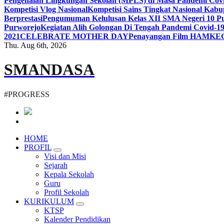
Pengenalan Lingkungan Sekolah (MPLS) di Masa Pandemi Cov
Kompetisi Vlog Nasional
Kompetisi Sains Tingkat Nasional Kab
Berprestasi
Pengumuman Kelulusan Kelas XII SMA Negeri 10 Pu
Purworejo
Kegiatan Alih Golongan Di Tengah Pandemi Covid-1
2021
CELEBRATE MOTHER DAY
Penayangan Film HAM
KE
Thu. Aug 6th, 2026
SMANDASA
#PROGRESS
HOME
PROFIL
Visi dan Misi
Sejarah
Kepala Sekolah
Guru
Profil Sekolah
KURIKULUM
KTSP
Kalender Pendidikan