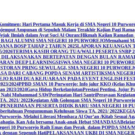
n Komitmen: Hari Pertama Masuk Kerja di SMA Negeri 10 Purwor
jemput Ampunan di Sepuluh Malam Terakhir Kajian Pagi Ram
Jejak Ilmiah dalam Ayat Suci Al Quran:Hikmah Kajian Ramadan
BAGI ALUMNI SMA NEGERI 10 PURWOREJO
Memahami Mak
ANA BOSP TAHAP 2 TAHUN 2025
LAPORAN KEUANGAN T
/2026
TERIMA KASIH ORANG TUA/WALI PESERTA SNBP 2
REJO DILAKSANAKAN BERTEPATAN DENGAN BULAN RAM
ARAN DEEP LEARNING
SISWA SMA NEGERI 10 PURWORE
ESTORAN PRING SEWU
LAGI, SMA NEGERI 10 PURWORE
A DARI CABANG POPDA SENAM ARTISTIK
SMA NEGER
EJO RAIH DUA KEJUARAAN PADA EVENT ENGLISH FEST
023/2024
PPBD SMAN 10 Purworejo: Info jalur KKO (Kelas Khu
an 2023/2024
Gaya Hidup Berkelanjutan
Prestasi Penting, Jujur 
id Nabi Muhammad SAW
Peringatan Hari Santri
Perayaan Kegiatan 
TA. 2021/ 2022
Kegiatan Alih Golongan SMA Negeri 10 Purworej
3
PENERIMAAN PESERTA DIDIK BARU SMA NEGERI 10 PU
beritahuan Pengumuman Kelulusan Siswa TA. 2021/ 2022
KEGIA
0 Purworejo, Melalui Literasi Membaca Al Qur’an /Kitab Sesua
Bahagia, Kan Ada bersama Anak-anak Hebat SMANDASA
Belaja
geri 10 Purworejo Raih Emas dan Perak dalam POPDA SMA/
k dengan Sepenuh Hati
PELAKSANAAN UKBI DI SMA NEGER