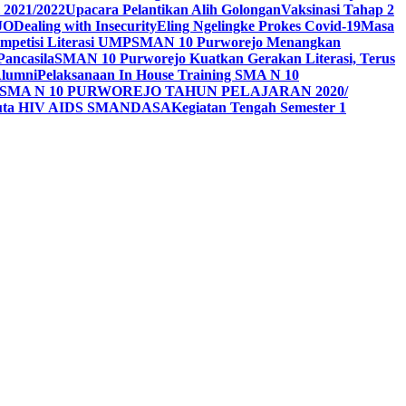
 2021/2022
Upacara Pelantikan Alih Golongan
Vaksinasi Tahap 2
JO
Dealing with Insecurity
Eling Ngelingke Prokes Covid-19
Masa
mpetisi Literasi UMP
SMAN 10 Purworejo Menangkan
Pancasila
SMAN 10 Purworejo Kuatkan Gerakan Literasi, Terus
Alumni
Pelaksanaan In House Training SMA N 10
SMA N 10 PURWOREJO TAHUN PELAJARAN 2020/
Duta HIV AIDS SMANDASA
Kegiatan Tengah Semester 1