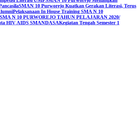
mpetisi Literasi UMP
SMAN 10 Purworejo Menangkan
Pancasila
SMAN 10 Purworejo Kuatkan Gerakan Literasi, Terus
Alumni
Pelaksanaan In House Training SMA N 10
SMA N 10 PURWOREJO TAHUN PELAJARAN 2020/
Duta HIV AIDS SMANDASA
Kegiatan Tengah Semester 1