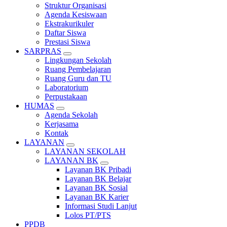
Struktur Organisasi
Agenda Kesiswaan
Ekstrakurikuler
Daftar Siswa
Prestasi Siswa
SARPRAS
Lingkungan Sekolah
Ruang Pembelajaran
Ruang Guru dan TU
Laboratorium
Perpustakaan
HUMAS
Agenda Sekolah
Kerjasama
Kontak
LAYANAN
LAYANAN SEKOLAH
LAYANAN BK
Layanan BK Pribadi
Layanan BK Belajar
Layanan BK Sosial
Layanan BK Karier
Informasi Studi Lanjut
Lolos PT/PTS
PPDB