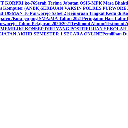
UT KORPRI ke-76
Serah Terima Jabatan OSIS-MPK Masa Bhakti
sis Komputer (ANBK)
SERBUAN VAKSIN POLRES PURWORE
id-19
SMAN 10 Purworejo Sabet 2 Kejuaraan Tingkat Kedu di Ko
upaten /Kota jenjang SMA/MA Tahun 2021
Peringatan Hari Lahir 
rworejo Tahun Pelajaran 2020/2021
Testimoni Alumni
Testimoni 
9
MEMILIKI KONSEP DIRI YANG POSITIF
UJIAN SEKOLAH 
GIATAN AKHIR SEMESTER 1 SECARA ONLINE
Pemilihan 