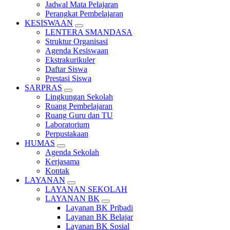
Jadwal Mata Pelajaran
Perangkat Pembelajaran
KESISWAAN
LENTERA SMANDASA
Struktur Organisasi
Agenda Kesiswaan
Ekstrakurikuler
Daftar Siswa
Prestasi Siswa
SARPRAS
Lingkungan Sekolah
Ruang Pembelajaran
Ruang Guru dan TU
Laboratorium
Perpustakaan
HUMAS
Agenda Sekolah
Kerjasama
Kontak
LAYANAN
LAYANAN SEKOLAH
LAYANAN BK
Layanan BK Pribadi
Layanan BK Belajar
Layanan BK Sosial