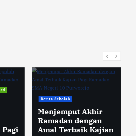
Berita Umum
Jejak Ilmiah dalam
ir
Ayat Suci Al
an
Quran:Hikmah
ajian
Kajian Ramadan di