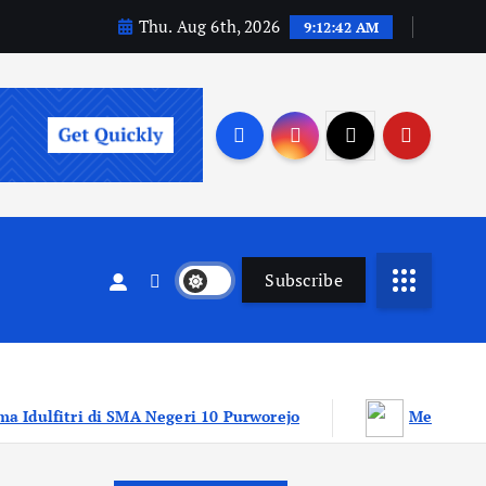
Thu. Aug 6th, 2026
9:12:43 AM
Subscribe
geri 10 Purworejo
Menjemput Ampunan di Sepuluh 