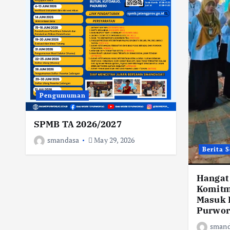
Pengumuman
SPMB TA 2026/2027
smandasa
May 29, 2026
Berita 
Hangat 
Komitm
Masuk K
Purwor
smand