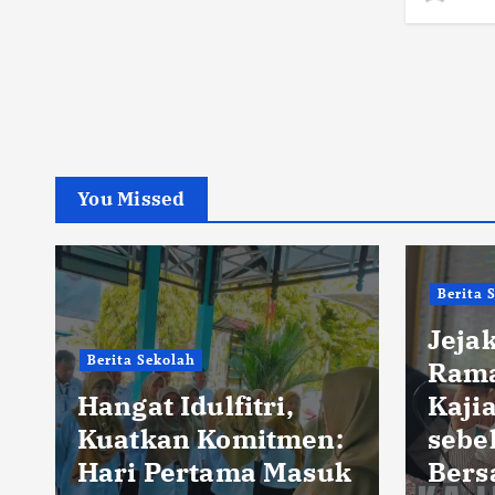
You Missed
Berita Sekolah
Berita
Jejak Amal di Pagi
Ramadan Reportase
Men
Kajian Pagi Terakhir
Ampu
sebelum Cuti
Sepu
k
Bersama Idulfitri di
Tera