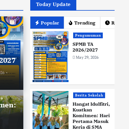
Today Update
Popular
Trending
Recent
Pengumuman
SPMB TA
2026/2027
May 29, 2026
2027
026
Berit
,
Berita Sekolah
Je
men:
Hangat Idulfitri,
tri, Kuatkan
Re
Kuatkan
Komitmen: Hari
ari Pertama Masuk
se
Pertama Masuk
Kerja di SMA