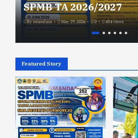
SPMB TA 2026/2027
By
smandasa
May 29, 2026
0
484 views
Featured Story