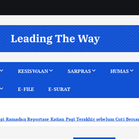
KESISWAAN
SARPRAS
HUMAS
E-FILE
E-SURAT
Kajian Pagi Terakhir sebelum Cuti Bersama Idulfitri di SMA Ne