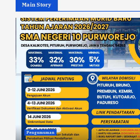
Main Story
i
Pengumuman