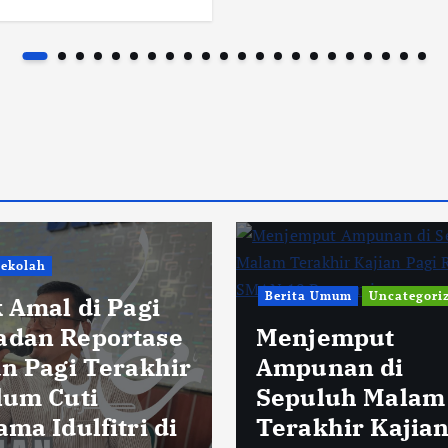
 Umum
Uncategorized
Berita Sekolah
jemput
nan di
Menjemput Akh
luh Malam
Ramadan deng
khir Kajian Pagi
Amal Terbaik K