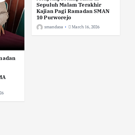
Sepuluh Malam Terakhir
d
Kajian Pagi Ramadan SMAN
P
10 Purworejo
smandasa
March 16, 2026
amadan
SMA
26