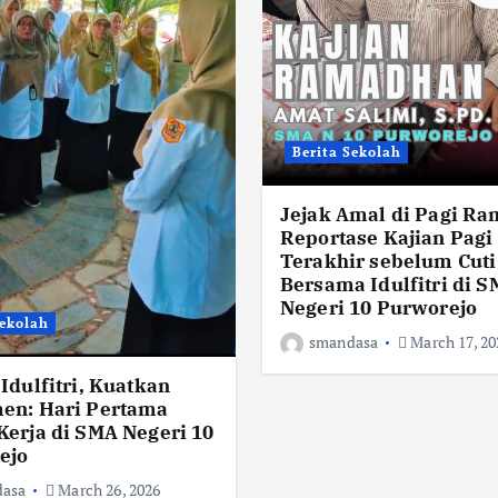
Berita Sekolah
Jejak Amal di Pagi R
Reportase Kajian Pagi
Terakhir sebelum Cuti
Bersama Idulfitri di 
Negeri 10 Purworejo
Sekolah
smandasa
March 17, 20
Idulfitri, Kuatkan
en: Hari Pertama
erja di SMA Negeri 10
ejo
asa
March 26, 2026