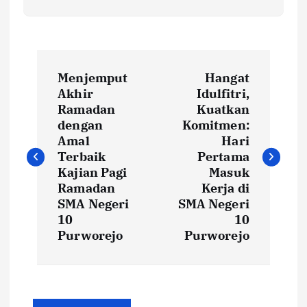
P
Menjemput
Hangat
o
Akhir
Idulfitri,
Ramadan
Kuatkan
s
dengan
Komitmen:
Amal
Hari
t
Terbaik
Pertama
Kajian Pagi
Masuk
Ramadan
Kerja di
n
SMA Negeri
SMA Negeri
10
10
a
Purworejo
Purworejo
v
i