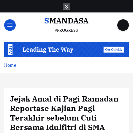
S
k
i
SMANDASA
p
#PROGRESS
t
o
c
o
n
t
Home
e
n
t
Jejak Amal di Pagi Ramadan
Reportase Kajian Pagi
Terakhir sebelum Cuti
Bersama Idulfitri di SMA