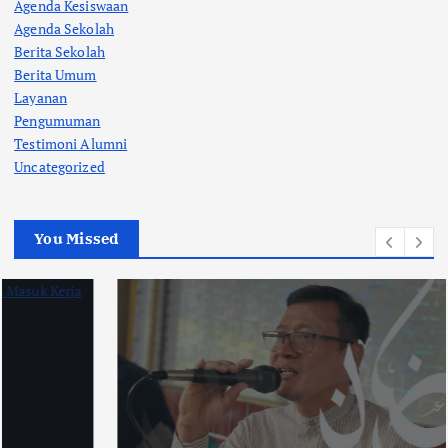
Agenda Kesiswaan
Agenda Sekolah
Berita Sekolah
Berita Umum
Layanan
Pengumuman
Testimoni Alumni
Uncategorized
You Missed