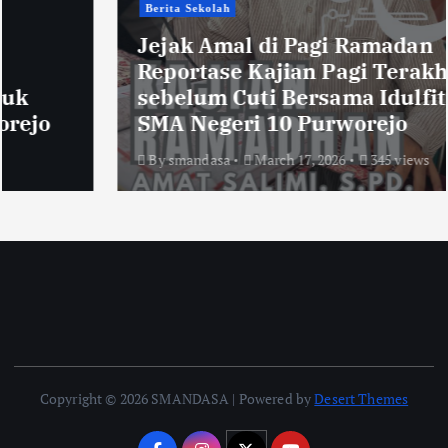
Berita Sekolah
Jejak Amal di Pagi Ramadan
Reportase Kajian Pagi Terakhir
sebelum Cuti Bersama Idulfitri di
SMA Negeri 10 Purworejo
By
smandasa
March 17, 2026
345 views
Copyright © 2026 SMANDASA | Powered by
Desert Themes