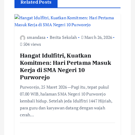
Related Posts
g
a
t
smandasa
Berita Sekolah
March 26, 2026
504 views
i
Hangat Idulfitri, Kuatkan
Komitmen: Hari Pertama Masuk
o
Kerja di SMA Negeri 10
Purworejo
n
Purworejo, 25 Maret 2026 —Pagi itu, tepat pukul
07.00 WIB, halaman SMA Negeri 10 Purworejo
kembali hidup. Setelah jeda Idulfitri 1447 Hijriah,
para guru dan karyawan datang dengan wajah
cerah…