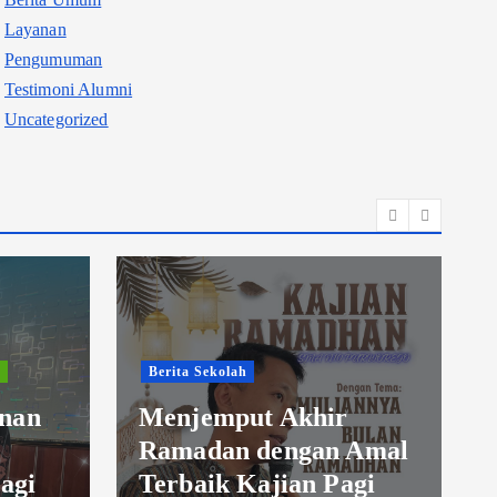
Layanan
Pengumuman
Testimoni Alumni
Uncategorized
Berita Umum
Jejak Ilmiah dalam
Amal
Ayat Suci Al
gi
Quran:Hikmah Kajian