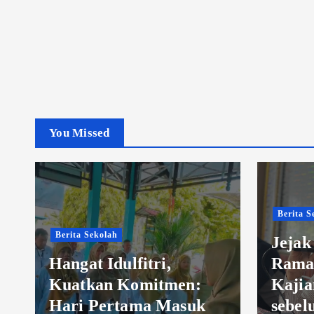
You Missed
Berita Sekolah
Berita 
Jejak Amal di Pagi
Ramadan Reportase
Menj
Kajian Pagi Terakhir
di Se
sebelum Cuti Bersama
Terak