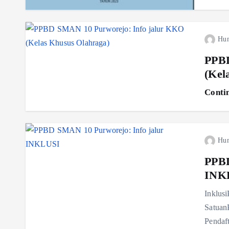
Hu
PPBD
(Kel
Conti
Hu
PPBD
INK
Inklus
Satuan
Pendaft