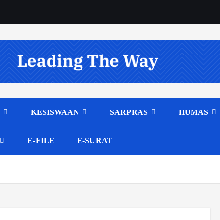
M
KESISWAAN
SARPRAS
HUMAS
E-FILE
E-SURAT