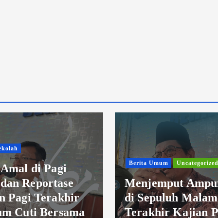
Umum
Uncategorized
Berita Sekolah
emput Ampunan
Menjemput Akhir
puluh Malam
Ramadan dengan 
hir Kajian Pagi
Terbaik Kajian Pa