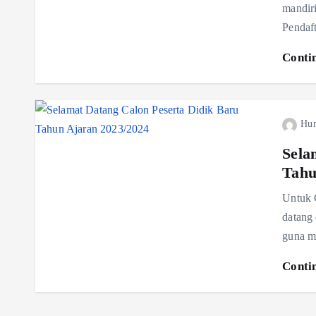
mandiri
Pendaf
Conti
Hu
Sela
Tahu
Untuk 
datang
guna m
Conti