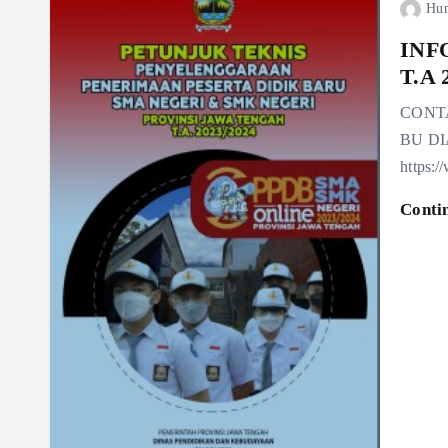
Hu
INF
T.A 
CONTA
BU DI
https:
Conti