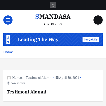
S
k
i
SMANDASA
p
#PROGRESS
t
o
c
o
n
t
Home
e
n
t
Humas
Testimoni Alumni
April 30, 2021
542 views
Testimoni Alumni