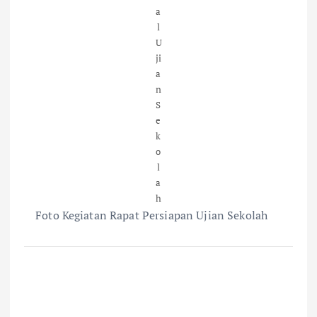
a
l
U
ji
a
n
S
e
k
o
l
a
h
Foto Kegiatan Rapat Persiapan Ujian Sekolah