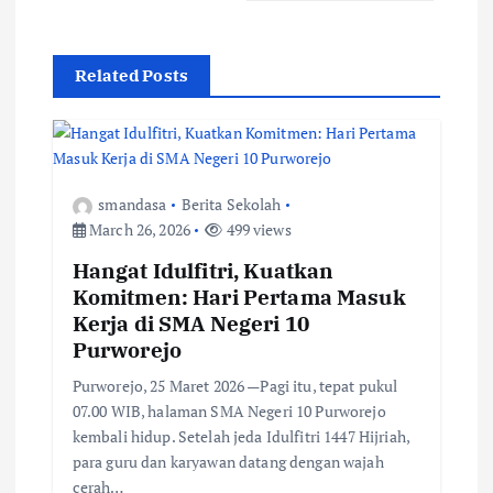
n
Related Posts
a
v
i
smandasa
Berita Sekolah
March 26, 2026
499 views
g
Hangat Idulfitri, Kuatkan
Komitmen: Hari Pertama Masuk
a
Kerja di SMA Negeri 10
Purworejo
t
Purworejo, 25 Maret 2026 —Pagi itu, tepat pukul
i
07.00 WIB, halaman SMA Negeri 10 Purworejo
kembali hidup. Setelah jeda Idulfitri 1447 Hijriah,
o
para guru dan karyawan datang dengan wajah
cerah…