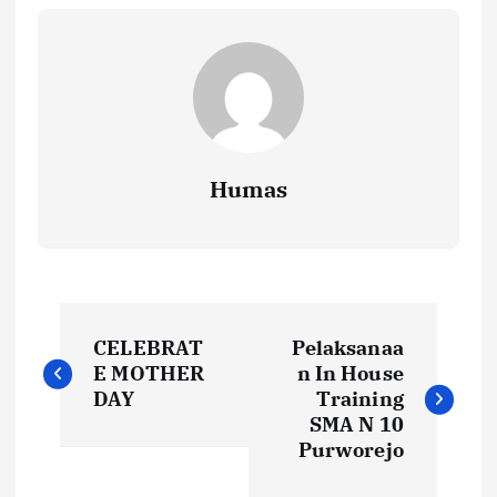
Humas
P
CELEBRAT
Pelaksanaa
o
E MOTHER
n In House
DAY
Training
s
SMA N 10
Purworejo
t