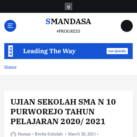
S
k
i
SMANDASA
p
#PROGRESS
t
o
c
o
n
t
Home
e
n
t
UJIAN SEKOLAH SMA N 10
PURWOREJO TAHUN
PELAJARAN 2020/ 2021
Humas
Berita Sekolah
March 20, 2021