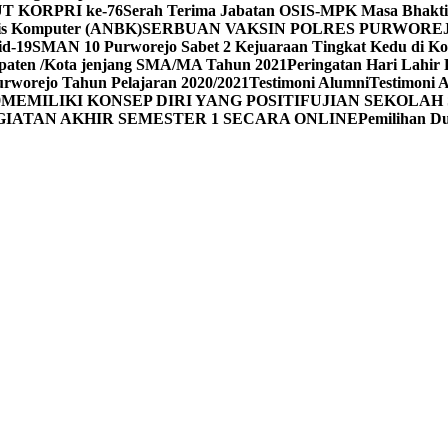
UT KORPRI ke-76
Serah Terima Jabatan OSIS-MPK Masa Bhakti
sis Komputer (ANBK)
SERBUAN VAKSIN POLRES PURWORE
id-19
SMAN 10 Purworejo Sabet 2 Kejuaraan Tingkat Kedu di Ko
upaten /Kota jenjang SMA/MA Tahun 2021
Peringatan Hari Lahir 
rworejo Tahun Pelajaran 2020/2021
Testimoni Alumni
Testimoni 
9
MEMILIKI KONSEP DIRI YANG POSITIF
UJIAN SEKOLAH 
GIATAN AKHIR SEMESTER 1 SECARA ONLINE
Pemilihan 