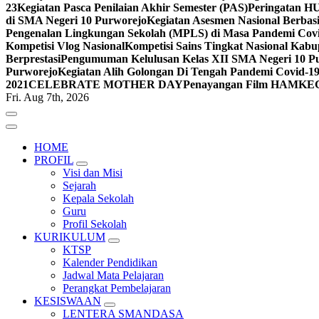
23
Kegiatan Pasca Penilaian Akhir Semester (PAS)
Peringatan H
di SMA Negeri 10 Purworejo
Kegiatan Asesmen Nasional Berba
Pengenalan Lingkungan Sekolah (MPLS) di Masa Pandemi Cov
Kompetisi Vlog Nasional
Kompetisi Sains Tingkat Nasional Kab
Berprestasi
Pengumuman Kelulusan Kelas XII SMA Negeri 10 Pu
Purworejo
Kegiatan Alih Golongan Di Tengah Pandemi Covid-1
2021
CELEBRATE MOTHER DAY
Penayangan Film HAM
KE
Fri. Aug 7th, 2026
HOME
PROFIL
Visi dan Misi
Sejarah
Kepala Sekolah
Guru
Profil Sekolah
KURIKULUM
KTSP
Kalender Pendidikan
Jadwal Mata Pelajaran
Perangkat Pembelajaran
KESISWAAN
LENTERA SMANDASA