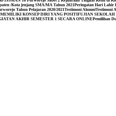
id-19
SMAN 10 Purworejo Sabet 2 Kejuaraan Tingkat Kedu di Ko
upaten /Kota jenjang SMA/MA Tahun 2021
Peringatan Hari Lahir 
rworejo Tahun Pelajaran 2020/2021
Testimoni Alumni
Testimoni 
9
MEMILIKI KONSEP DIRI YANG POSITIF
UJIAN SEKOLAH 
GIATAN AKHIR SEMESTER 1 SECARA ONLINE
Pemilihan 