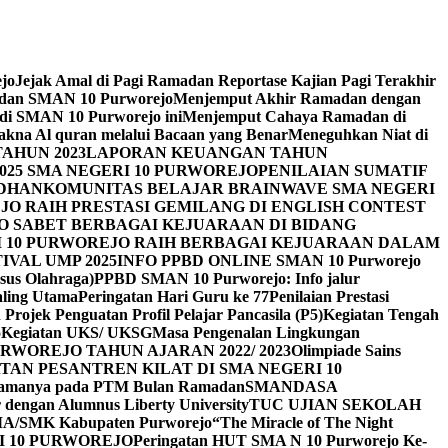
ejo
Jejak Amal di Pagi Ramadan Reportase Kajian Pagi Terakhir
adan SMAN 10 Purworejo
Menjemput Akhir Ramadan dengan
 di SMAN 10 Purworejo ini
Menjemput Cahaya Ramadan di
na Al quran melalui Bacaan yang Benar
Meneguhkan Niat di
AHUN 2023
LAPORAN KEUANGAN TAHUN
025 SMA NEGERI 10 PURWOREJO
PENILAIAN SUMATIF
ADHAN
KOMUNITAS BELAJAR BRAINWAVE SMA NEGERI
JO RAIH PRESTASI GEMILANG DI ENGLISH CONTEST
JO SABET BERBAGAI KEJUARAAN DI BIDANG
I 10 PURWOREJO RAIH BERBAGAI KEJUARAAN DALAM
IVAL UMP 2025
INFO PPBD ONLINE SMAN 10 Purworejo
sus Olahraga)
PPBD SMAN 10 Purworejo: Info jalur
Paling Utama
Peringatan Hari Guru ke 77
Penilaian Prestasi
Projek Penguatan Profil Pelajar Pancasila (P5)
Kegiatan Tengah
o
Kegiatan UKS/ UKSG
Masa Pengenalan Lingkungan
RWOREJO TAHUN AJARAN 2022/ 2023
Olimpiade Sains
TAN PESANTREN KILAT DI SMA NEGERI 10
i Agamanya pada PTM Bulan Ramadan
SMANDASA
r dengan Alumnus Liberty University
TUC UJIAN SEKOLAH
MA/SMK Kabupaten Purworejo
“The Miracle of The Night
I 10 PURWOREJO
Peringatan HUT SMA N 10 Purworejo Ke-