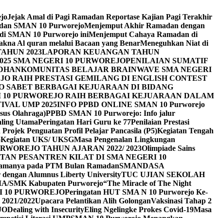
ejo
Jejak Amal di Pagi Ramadan Reportase Kajian Pagi Terakhir
adan SMAN 10 Purworejo
Menjemput Akhir Ramadan dengan
 di SMAN 10 Purworejo ini
Menjemput Cahaya Ramadan di
na Al quran melalui Bacaan yang Benar
Meneguhkan Niat di
AHUN 2023
LAPORAN KEUANGAN TAHUN
025 SMA NEGERI 10 PURWOREJO
PENILAIAN SUMATIF
ADHAN
KOMUNITAS BELAJAR BRAINWAVE SMA NEGERI
JO RAIH PRESTASI GEMILANG DI ENGLISH CONTEST
JO SABET BERBAGAI KEJUARAAN DI BIDANG
I 10 PURWOREJO RAIH BERBAGAI KEJUARAAN DALAM
IVAL UMP 2025
INFO PPBD ONLINE SMAN 10 Purworejo
sus Olahraga)
PPBD SMAN 10 Purworejo: Info jalur
Paling Utama
Peringatan Hari Guru ke 77
Penilaian Prestasi
Projek Penguatan Profil Pelajar Pancasila (P5)
Kegiatan Tengah
o
Kegiatan UKS/ UKSG
Masa Pengenalan Lingkungan
RWOREJO TAHUN AJARAN 2022/ 2023
Olimpiade Sains
TAN PESANTREN KILAT DI SMA NEGERI 10
i Agamanya pada PTM Bulan Ramadan
SMANDASA
r dengan Alumnus Liberty University
TUC UJIAN SEKOLAH
MA/SMK Kabupaten Purworejo
“The Miracle of The Night
I 10 PURWOREJO
Peringatan HUT SMA N 10 Purworejo Ke-
 2021/2022
Upacara Pelantikan Alih Golongan
Vaksinasi Tahap 2
JO
Dealing with Insecurity
Eling Ngelingke Prokes Covid-19
Masa