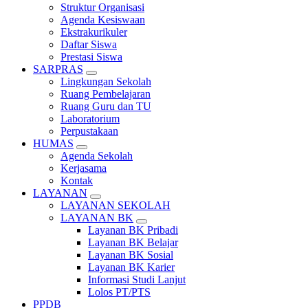
Struktur Organisasi
Agenda Kesiswaan
Ekstrakurikuler
Daftar Siswa
Prestasi Siswa
SARPRAS
Lingkungan Sekolah
Ruang Pembelajaran
Ruang Guru dan TU
Laboratorium
Perpustakaan
HUMAS
Agenda Sekolah
Kerjasama
Kontak
LAYANAN
LAYANAN SEKOLAH
LAYANAN BK
Layanan BK Pribadi
Layanan BK Belajar
Layanan BK Sosial
Layanan BK Karier
Informasi Studi Lanjut
Lolos PT/PTS
PPDB