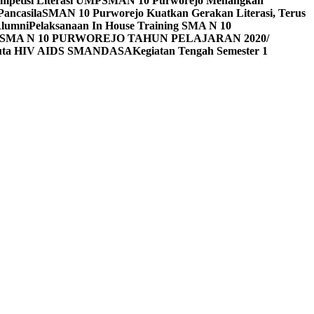
mpetisi Literasi UMP
SMAN 10 Purworejo Menangkan
Pancasila
SMAN 10 Purworejo Kuatkan Gerakan Literasi, Terus
Alumni
Pelaksanaan In House Training SMA N 10
SMA N 10 PURWOREJO TAHUN PELAJARAN 2020/
Duta HIV AIDS SMANDASA
Kegiatan Tengah Semester 1