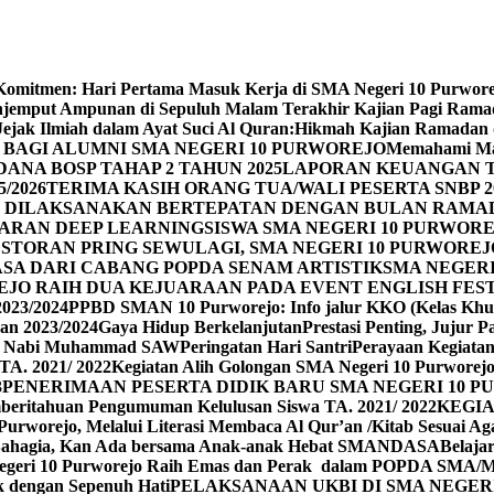
n Komitmen: Hari Pertama Masuk Kerja di SMA Negeri 10 Purwor
jemput Ampunan di Sepuluh Malam Terakhir Kajian Pagi Ram
Jejak Ilmiah dalam Ayat Suci Al Quran:Hikmah Kajian Ramadan
BAGI ALUMNI SMA NEGERI 10 PURWOREJO
Memahami Mak
ANA BOSP TAHAP 2 TAHUN 2025
LAPORAN KEUANGAN T
/2026
TERIMA KASIH ORANG TUA/WALI PESERTA SNBP 2
REJO DILAKSANAKAN BERTEPATAN DENGAN BULAN RAM
ARAN DEEP LEARNING
SISWA SMA NEGERI 10 PURWORE
ESTORAN PRING SEWU
LAGI, SMA NEGERI 10 PURWORE
A DARI CABANG POPDA SENAM ARTISTIK
SMA NEGER
EJO RAIH DUA KEJUARAAN PADA EVENT ENGLISH FEST
023/2024
PPBD SMAN 10 Purworejo: Info jalur KKO (Kelas Khu
an 2023/2024
Gaya Hidup Berkelanjutan
Prestasi Penting, Jujur 
id Nabi Muhammad SAW
Peringatan Hari Santri
Perayaan Kegiatan 
TA. 2021/ 2022
Kegiatan Alih Golongan SMA Negeri 10 Purworej
3
PENERIMAAN PESERTA DIDIK BARU SMA NEGERI 10 PU
beritahuan Pengumuman Kelulusan Siswa TA. 2021/ 2022
KEGIA
0 Purworejo, Melalui Literasi Membaca Al Qur’an /Kitab Sesua
Bahagia, Kan Ada bersama Anak-anak Hebat SMANDASA
Belaja
geri 10 Purworejo Raih Emas dan Perak dalam POPDA SMA/
k dengan Sepenuh Hati
PELAKSANAAN UKBI DI SMA NEGER