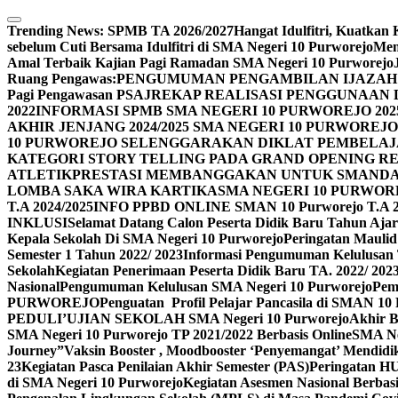
Skip
to
Trending News:
SPMB TA 2026/2027
Hangat Idulfitri, Kuatka
content
sebelum Cuti Bersama Idulfitri di SMA Negeri 10 Purworejo
Men
Amal Terbaik Kajian Pagi Ramadan SMA Negeri 10 Purworejo
Ruang Pengawas:
PENGUMUMAN PENGAMBILAN IJAZAH 
Pagi Pengawasan PSAJ
REKAP REALISASI PENGGUNAAN D
2022
INFORMASI SPMB SMA NEGERI 10 PURWOREJO 2025
AKHIR JENJANG 2024/2025 SMA NEGERI 10 PURWO
10 PURWOREJO SELENGGARAKAN DIKLAT PEMBELAJ
KATEGORI STORY TELLING PADA GRAND OPENING R
ATLETIK
PRESTASI MEMBANGGAKAN UNTUK SMANDAS
LOMBA SAKA WIRA KARTIKA
SMA NEGERI 10 PURWOR
T.A 2024/2025
INFO PPBD ONLINE SMAN 10 Purworejo T.A 2
INKLUSI
Selamat Datang Calon Peserta Didik Baru Tahun Ajar
Kepala Sekolah Di SMA Negeri 10 Purworejo
Peringatan Maul
Semester 1 Tahun 2022/ 2023
Informasi Pengumuman Kelulusan 
Sekolah
Kegiatan Penerimaan Peserta Didik Baru TA. 2022/ 202
Nasional
Pengumuman Kelulusan SMA Negeri 10 Purworejo
Pem
PURWOREJO
Penguatan Profil Pelajar Pancasila di SMAN 1
PEDULI’
UJIAN SEKOLAH SMA Negeri 10 Purworejo
Akhir 
SMA Negeri 10 Purworejo TP 2021/2022 Berbasis Online
SMA Ne
Journey”
Vaksin Booster , Moodbooster ‘Penyemangat’ Mendidi
23
Kegiatan Pasca Penilaian Akhir Semester (PAS)
Peringatan H
di SMA Negeri 10 Purworejo
Kegiatan Asesmen Nasional Berba