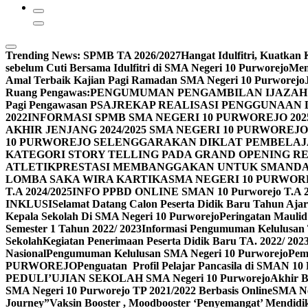
Trending News:
SPMB TA 2026/2027
Hangat Idulfitri, Kuatka
sebelum Cuti Bersama Idulfitri di SMA Negeri 10 Purworejo
Men
Amal Terbaik Kajian Pagi Ramadan SMA Negeri 10 Purworejo
Ruang Pengawas:
PENGUMUMAN PENGAMBILAN IJAZAH 
Pagi Pengawasan PSAJ
REKAP REALISASI PENGGUNAAN D
2022
INFORMASI SPMB SMA NEGERI 10 PURWOREJO 2025
AKHIR JENJANG 2024/2025 SMA NEGERI 10 PURWO
10 PURWOREJO SELENGGARAKAN DIKLAT PEMBELAJ
KATEGORI STORY TELLING PADA GRAND OPENING R
ATLETIK
PRESTASI MEMBANGGAKAN UNTUK SMANDAS
LOMBA SAKA WIRA KARTIKA
SMA NEGERI 10 PURWOR
T.A 2024/2025
INFO PPBD ONLINE SMAN 10 Purworejo T.A 2
INKLUSI
Selamat Datang Calon Peserta Didik Baru Tahun Ajar
Kepala Sekolah Di SMA Negeri 10 Purworejo
Peringatan Maul
Semester 1 Tahun 2022/ 2023
Informasi Pengumuman Kelulusan 
Sekolah
Kegiatan Penerimaan Peserta Didik Baru TA. 2022/ 202
Nasional
Pengumuman Kelulusan SMA Negeri 10 Purworejo
Pem
PURWOREJO
Penguatan Profil Pelajar Pancasila di SMAN 1
PEDULI’
UJIAN SEKOLAH SMA Negeri 10 Purworejo
Akhir 
SMA Negeri 10 Purworejo TP 2021/2022 Berbasis Online
SMA Ne
Journey”
Vaksin Booster , Moodbooster ‘Penyemangat’ Mendidi