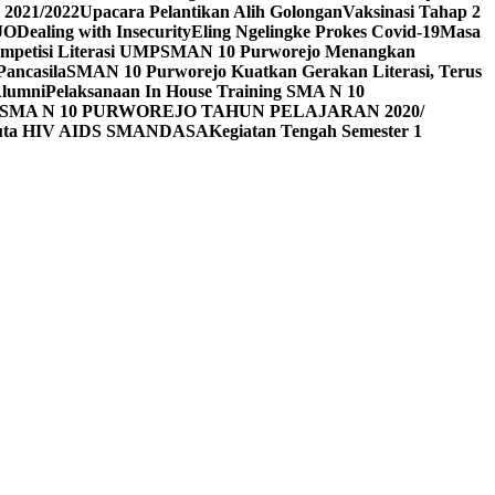
 2021/2022
Upacara Pelantikan Alih Golongan
Vaksinasi Tahap 2
JO
Dealing with Insecurity
Eling Ngelingke Prokes Covid-19
Masa
mpetisi Literasi UMP
SMAN 10 Purworejo Menangkan
Pancasila
SMAN 10 Purworejo Kuatkan Gerakan Literasi, Terus
Alumni
Pelaksanaan In House Training SMA N 10
SMA N 10 PURWOREJO TAHUN PELAJARAN 2020/
Duta HIV AIDS SMANDASA
Kegiatan Tengah Semester 1