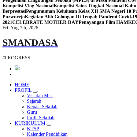
Pengenalan Lingkungan Sekolah (MPLS) di Masa Pandemi Cov
Kompetisi Vlog Nasional
Kompetisi Sains Tingkat Nasional Kab
Berprestasi
Pengumuman Kelulusan Kelas XII SMA Negeri 10 Pu
Purworejo
Kegiatan Alih Golongan Di Tengah Pandemi Covid-1
2021
CELEBRATE MOTHER DAY
Penayangan Film HAM
KE
Fri. Aug 7th, 2026
SMANDASA
#PROGRESS
HOME
PROFIL
Visi dan Misi
Sejarah
Kepala Sekolah
Guru
Profil Sekolah
KURIKULUM
KTSP
Kalender Pendidikan