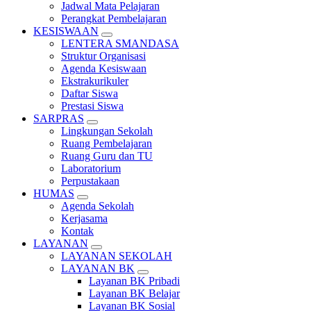
Jadwal Mata Pelajaran
Perangkat Pembelajaran
KESISWAAN
LENTERA SMANDASA
Struktur Organisasi
Agenda Kesiswaan
Ekstrakurikuler
Daftar Siswa
Prestasi Siswa
SARPRAS
Lingkungan Sekolah
Ruang Pembelajaran
Ruang Guru dan TU
Laboratorium
Perpustakaan
HUMAS
Agenda Sekolah
Kerjasama
Kontak
LAYANAN
LAYANAN SEKOLAH
LAYANAN BK
Layanan BK Pribadi
Layanan BK Belajar
Layanan BK Sosial