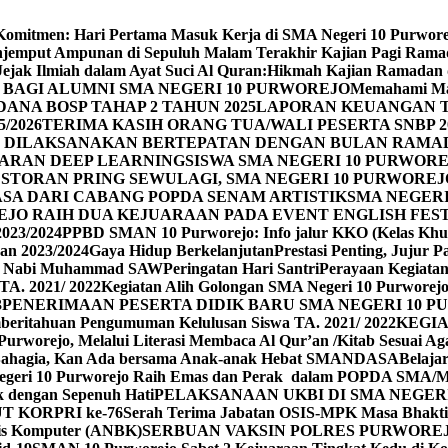
n Komitmen: Hari Pertama Masuk Kerja di SMA Negeri 10 Purwor
jemput Ampunan di Sepuluh Malam Terakhir Kajian Pagi Ram
Jejak Ilmiah dalam Ayat Suci Al Quran:Hikmah Kajian Ramadan
BAGI ALUMNI SMA NEGERI 10 PURWOREJO
Memahami Mak
ANA BOSP TAHAP 2 TAHUN 2025
LAPORAN KEUANGAN T
/2026
TERIMA KASIH ORANG TUA/WALI PESERTA SNBP 2
REJO DILAKSANAKAN BERTEPATAN DENGAN BULAN RAM
ARAN DEEP LEARNING
SISWA SMA NEGERI 10 PURWORE
ESTORAN PRING SEWU
LAGI, SMA NEGERI 10 PURWORE
A DARI CABANG POPDA SENAM ARTISTIK
SMA NEGER
EJO RAIH DUA KEJUARAAN PADA EVENT ENGLISH FEST
023/2024
PPBD SMAN 10 Purworejo: Info jalur KKO (Kelas Khu
an 2023/2024
Gaya Hidup Berkelanjutan
Prestasi Penting, Jujur 
id Nabi Muhammad SAW
Peringatan Hari Santri
Perayaan Kegiatan 
TA. 2021/ 2022
Kegiatan Alih Golongan SMA Negeri 10 Purworej
3
PENERIMAAN PESERTA DIDIK BARU SMA NEGERI 10 PU
beritahuan Pengumuman Kelulusan Siswa TA. 2021/ 2022
KEGIA
0 Purworejo, Melalui Literasi Membaca Al Qur’an /Kitab Sesua
Bahagia, Kan Ada bersama Anak-anak Hebat SMANDASA
Belaja
geri 10 Purworejo Raih Emas dan Perak dalam POPDA SMA/
k dengan Sepenuh Hati
PELAKSANAAN UKBI DI SMA NEGER
UT KORPRI ke-76
Serah Terima Jabatan OSIS-MPK Masa Bhakti
sis Komputer (ANBK)
SERBUAN VAKSIN POLRES PURWORE