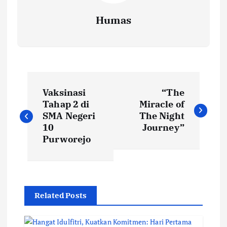
Humas
P
Vaksinasi
“The
o
Tahap 2 di
Miracle of
SMA Negeri
The Night
s
10
Journey”
Purworejo
t
n
Related Posts
a