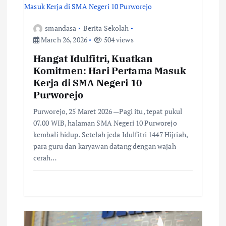
v
i
smandasa
Berita Sekolah
March 26, 2026
504 views
g
Hangat Idulfitri, Kuatkan
Komitmen: Hari Pertama Masuk
a
Kerja di SMA Negeri 10
Purworejo
t
Purworejo, 25 Maret 2026 —Pagi itu, tepat pukul
i
07.00 WIB, halaman SMA Negeri 10 Purworejo
kembali hidup. Setelah jeda Idulfitri 1447 Hijriah,
o
para guru dan karyawan datang dengan wajah
cerah…
n