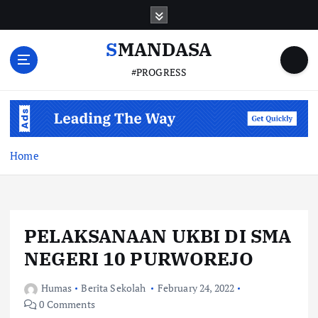
S
k
i
SMANDASA
p
#PROGRESS
t
o
c
o
n
t
Home
e
n
t
PELAKSANAAN UKBI DI SMA
NEGERI 10 PURWOREJO
Humas
Berita Sekolah
February 24, 2022
0 Comments