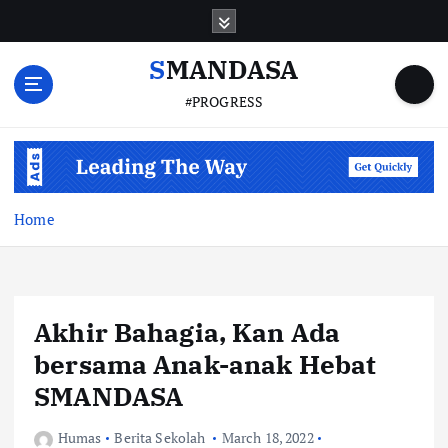
S
k
i
SMANDASA
p
#PROGRESS
t
o
c
o
n
t
Home
e
n
t
Akhir Bahagia, Kan Ada
bersama Anak-anak Hebat
SMANDASA
Humas
Berita Sekolah
March 18, 2022