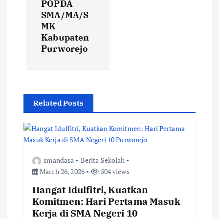
POPDA
SMA/MA/S
n
MK
Kabupaten
a
Purworejo
v
i
Related Posts
g
a
t
smandasa
Berita Sekolah
March 26, 2026
504 views
i
Hangat Idulfitri, Kuatkan
Komitmen: Hari Pertama Masuk
o
Kerja di SMA Negeri 10