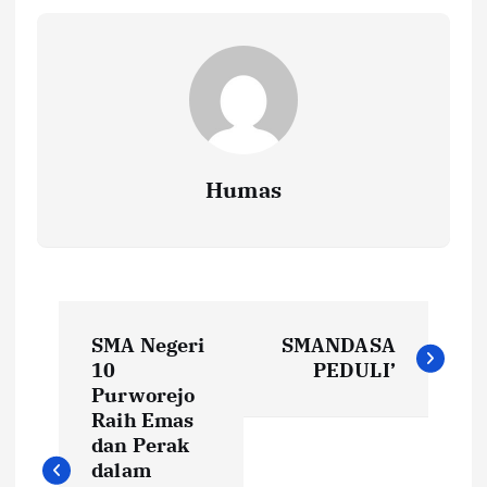
Humas
P
SMA Negeri
SMANDASA
o
10
PEDULI’
Purworejo
s
Raih Emas
dan Perak
t
dalam