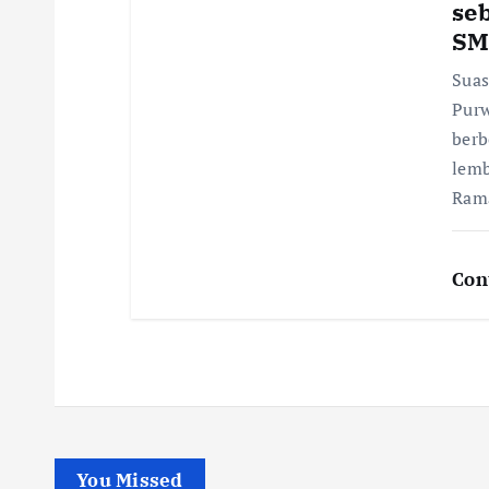
seb
SM
Suas
Purw
berb
lem
Ram
Con
You Missed