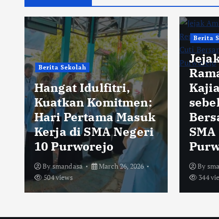
Berita 
Jeja
Berita Sekolah
Rama
Hangat Idulfitri,
Kaji
Kuatkan Komitmen:
sebe
Hari Pertama Masuk
Bersa
Kerja di SMA Negeri
SMA 
10 Purworejo
Purw
By
smandasa
March 26, 2026
By
sma
504 views
344 vi