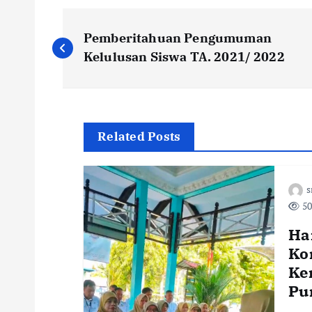
P
Pemberitahuan Pengumuman
o
Kelulusan Siswa TA. 2021/ 2022
s
t
Related Posts
n
50
a
Han
v
Ko
Ke
i
Pu