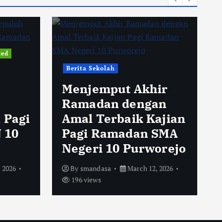
zed
Berita Sekolah
Menjemput Akhir
Ramadan dengan
 Pagi
Amal Terbaik Kajian
 10
Pagi Ramadan SMA
Negeri 10 Purworejo
 2026
By
smandasa
March 12, 2026
196 views