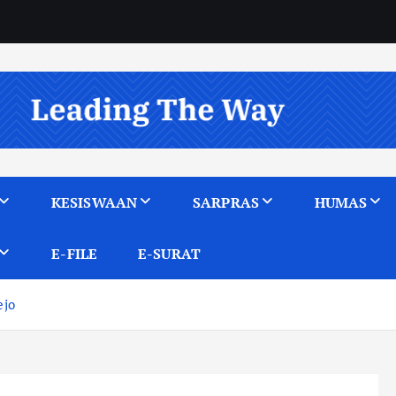
KESISWAAN
SARPRAS
HUMAS
E-FILE
E-SURAT
ejo