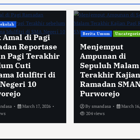
Sekolah
Berita Umum
Uncategori
k Amal di Pagi
dan Reportase
Menjemput
an Pagi Terakhir
Ampunan di
lum Cuti
Sepuluh Malam
ma Idulfitri di
Terakhir Kajian
Negeri 10
Ramadan SMAN
orejo
Purworejo
ndasa
March 17, 2026
By
smandasa
March 16,
ews
204 views