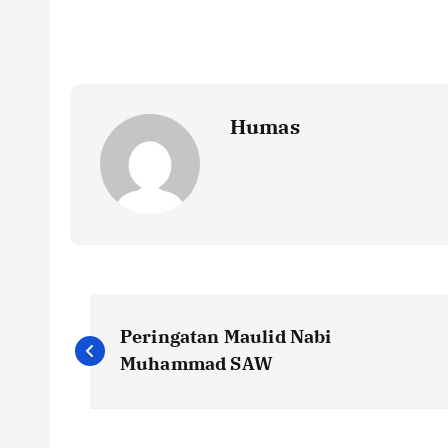
Humas
P
Peringatan Maulid Nabi
o
Muhammad SAW
s