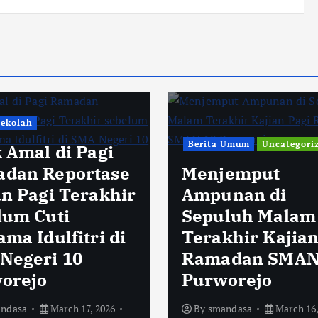
Sekolah
Berita Umum
Uncategori
k Amal di Pagi
dan Reportase
Menjemput
an Pagi Terakhir
Ampunan di
lum Cuti
Sepuluh Malam
ma Idulfitri di
Terakhir Kajian
Negeri 10
Ramadan SMAN
orejo
Purworejo
ndasa
March 17, 2026
By
smandasa
March 16,