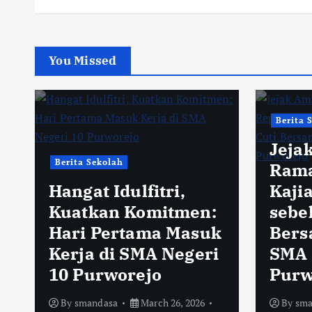
You Missed
Berita 
Jeja
Berita Sekolah
Rama
Hangat Idulfitri,
Kaji
Kuatkan Komitmen:
sebe
Hari Pertama Masuk
Bersa
Kerja di SMA Negeri
SMA 
10 Purworejo
Purw
By
smandasa
March 26, 2026
By
sma