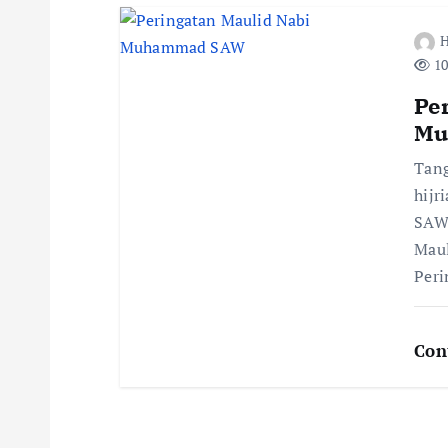
i
10
o
Pe
Mu
n
Tang
hijr
SAW 
Maul
Per
Con