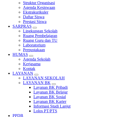
Struktur Organisasi
Agenda Kesiswaan
Ekstrakurikuler
Daftar Siswa
Prestasi Siswa
SARPRAS
Lingkungan Sekolah
Ruang Pembelajaran
Ruang Guru dan TU
Laboratorium
Perpustakaan
HUMAS
Agenda Sekolah
Kerjasama
Kontak
LAYANAN
LAYANAN SEKOLAH
LAYANAN BK
Layanan BK Pribadi
Layanan BK Belajar
Layanan BK Sosial
Layanan BK Karier
Informasi Studi Lanjut
Lolos PT/PTS
PPDB