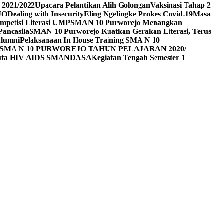
 2021/2022
Upacara Pelantikan Alih Golongan
Vaksinasi Tahap 2
JO
Dealing with Insecurity
Eling Ngelingke Prokes Covid-19
Masa
mpetisi Literasi UMP
SMAN 10 Purworejo Menangkan
Pancasila
SMAN 10 Purworejo Kuatkan Gerakan Literasi, Terus
Alumni
Pelaksanaan In House Training SMA N 10
SMA N 10 PURWOREJO TAHUN PELAJARAN 2020/
Duta HIV AIDS SMANDASA
Kegiatan Tengah Semester 1