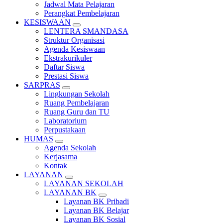
Jadwal Mata Pelajaran
Perangkat Pembelajaran
KESISWAAN
LENTERA SMANDASA
Struktur Organisasi
Agenda Kesiswaan
Ekstrakurikuler
Daftar Siswa
Prestasi Siswa
SARPRAS
Lingkungan Sekolah
Ruang Pembelajaran
Ruang Guru dan TU
Laboratorium
Perpustakaan
HUMAS
Agenda Sekolah
Kerjasama
Kontak
LAYANAN
LAYANAN SEKOLAH
LAYANAN BK
Layanan BK Pribadi
Layanan BK Belajar
Layanan BK Sosial