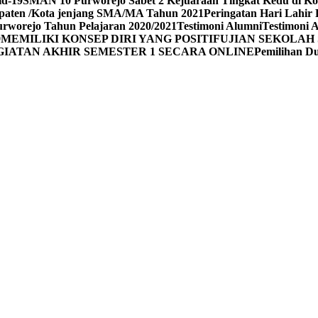
id-19
SMAN 10 Purworejo Sabet 2 Kejuaraan Tingkat Kedu di Ko
upaten /Kota jenjang SMA/MA Tahun 2021
Peringatan Hari Lahir 
rworejo Tahun Pelajaran 2020/2021
Testimoni Alumni
Testimoni 
9
MEMILIKI KONSEP DIRI YANG POSITIF
UJIAN SEKOLAH 
GIATAN AKHIR SEMESTER 1 SECARA ONLINE
Pemilihan 