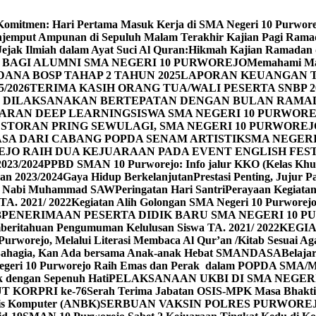
n Komitmen: Hari Pertama Masuk Kerja di SMA Negeri 10 Purwor
jemput Ampunan di Sepuluh Malam Terakhir Kajian Pagi Ram
Jejak Ilmiah dalam Ayat Suci Al Quran:Hikmah Kajian Ramadan
BAGI ALUMNI SMA NEGERI 10 PURWOREJO
Memahami Mak
ANA BOSP TAHAP 2 TAHUN 2025
LAPORAN KEUANGAN T
/2026
TERIMA KASIH ORANG TUA/WALI PESERTA SNBP 2
REJO DILAKSANAKAN BERTEPATAN DENGAN BULAN RAM
ARAN DEEP LEARNING
SISWA SMA NEGERI 10 PURWORE
ESTORAN PRING SEWU
LAGI, SMA NEGERI 10 PURWORE
A DARI CABANG POPDA SENAM ARTISTIK
SMA NEGER
EJO RAIH DUA KEJUARAAN PADA EVENT ENGLISH FEST
023/2024
PPBD SMAN 10 Purworejo: Info jalur KKO (Kelas Khu
an 2023/2024
Gaya Hidup Berkelanjutan
Prestasi Penting, Jujur 
id Nabi Muhammad SAW
Peringatan Hari Santri
Perayaan Kegiatan 
TA. 2021/ 2022
Kegiatan Alih Golongan SMA Negeri 10 Purworej
3
PENERIMAAN PESERTA DIDIK BARU SMA NEGERI 10 PU
beritahuan Pengumuman Kelulusan Siswa TA. 2021/ 2022
KEGIA
0 Purworejo, Melalui Literasi Membaca Al Qur’an /Kitab Sesua
Bahagia, Kan Ada bersama Anak-anak Hebat SMANDASA
Belaja
geri 10 Purworejo Raih Emas dan Perak dalam POPDA SMA/
k dengan Sepenuh Hati
PELAKSANAAN UKBI DI SMA NEGER
UT KORPRI ke-76
Serah Terima Jabatan OSIS-MPK Masa Bhakti
sis Komputer (ANBK)
SERBUAN VAKSIN POLRES PURWORE