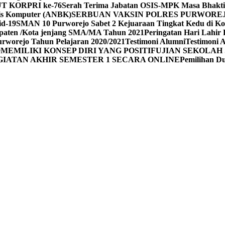
UT KORPRI ke-76
Serah Terima Jabatan OSIS-MPK Masa Bhakti
sis Komputer (ANBK)
SERBUAN VAKSIN POLRES PURWORE
id-19
SMAN 10 Purworejo Sabet 2 Kejuaraan Tingkat Kedu di Ko
upaten /Kota jenjang SMA/MA Tahun 2021
Peringatan Hari Lahir 
rworejo Tahun Pelajaran 2020/2021
Testimoni Alumni
Testimoni 
9
MEMILIKI KONSEP DIRI YANG POSITIF
UJIAN SEKOLAH 
GIATAN AKHIR SEMESTER 1 SECARA ONLINE
Pemilihan 