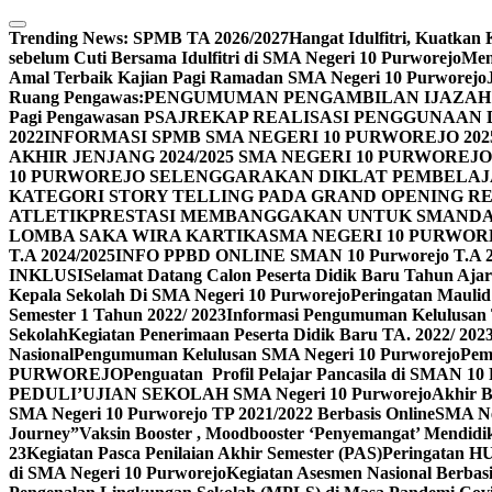
Skip
to
Trending News:
SPMB TA 2026/2027
Hangat Idulfitri, Kuatka
content
sebelum Cuti Bersama Idulfitri di SMA Negeri 10 Purworejo
Men
Amal Terbaik Kajian Pagi Ramadan SMA Negeri 10 Purworejo
Ruang Pengawas:
PENGUMUMAN PENGAMBILAN IJAZAH 
Pagi Pengawasan PSAJ
REKAP REALISASI PENGGUNAAN D
2022
INFORMASI SPMB SMA NEGERI 10 PURWOREJO 2025
AKHIR JENJANG 2024/2025 SMA NEGERI 10 PURWO
10 PURWOREJO SELENGGARAKAN DIKLAT PEMBELAJ
KATEGORI STORY TELLING PADA GRAND OPENING R
ATLETIK
PRESTASI MEMBANGGAKAN UNTUK SMANDAS
LOMBA SAKA WIRA KARTIKA
SMA NEGERI 10 PURWOR
T.A 2024/2025
INFO PPBD ONLINE SMAN 10 Purworejo T.A 2
INKLUSI
Selamat Datang Calon Peserta Didik Baru Tahun Ajar
Kepala Sekolah Di SMA Negeri 10 Purworejo
Peringatan Maul
Semester 1 Tahun 2022/ 2023
Informasi Pengumuman Kelulusan 
Sekolah
Kegiatan Penerimaan Peserta Didik Baru TA. 2022/ 202
Nasional
Pengumuman Kelulusan SMA Negeri 10 Purworejo
Pem
PURWOREJO
Penguatan Profil Pelajar Pancasila di SMAN 1
PEDULI’
UJIAN SEKOLAH SMA Negeri 10 Purworejo
Akhir 
SMA Negeri 10 Purworejo TP 2021/2022 Berbasis Online
SMA Ne
Journey”
Vaksin Booster , Moodbooster ‘Penyemangat’ Mendidi
23
Kegiatan Pasca Penilaian Akhir Semester (PAS)
Peringatan H
di SMA Negeri 10 Purworejo
Kegiatan Asesmen Nasional Berba