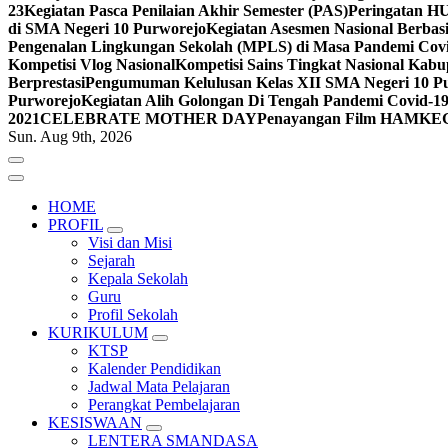
23
Kegiatan Pasca Penilaian Akhir Semester (PAS)
Peringatan H
di SMA Negeri 10 Purworejo
Kegiatan Asesmen Nasional Berba
Pengenalan Lingkungan Sekolah (MPLS) di Masa Pandemi Cov
Kompetisi Vlog Nasional
Kompetisi Sains Tingkat Nasional Kab
Berprestasi
Pengumuman Kelulusan Kelas XII SMA Negeri 10 Pu
Purworejo
Kegiatan Alih Golongan Di Tengah Pandemi Covid-1
2021
CELEBRATE MOTHER DAY
Penayangan Film HAM
KE
Sun. Aug 9th, 2026
HOME
PROFIL
Visi dan Misi
Sejarah
Kepala Sekolah
Guru
Profil Sekolah
KURIKULUM
KTSP
Kalender Pendidikan
Jadwal Mata Pelajaran
Perangkat Pembelajaran
KESISWAAN
LENTERA SMANDASA