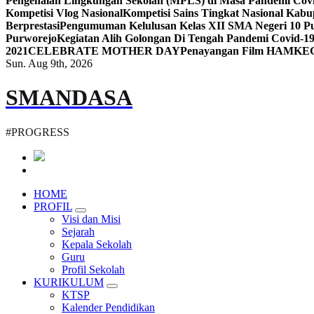
Pengenalan Lingkungan Sekolah (MPLS) di Masa Pandemi Cov
Kompetisi Vlog Nasional
Kompetisi Sains Tingkat Nasional Kab
Berprestasi
Pengumuman Kelulusan Kelas XII SMA Negeri 10 Pu
Purworejo
Kegiatan Alih Golongan Di Tengah Pandemi Covid-1
2021
CELEBRATE MOTHER DAY
Penayangan Film HAM
KE
Sun. Aug 9th, 2026
SMANDASA
#PROGRESS
HOME
PROFIL
Visi dan Misi
Sejarah
Kepala Sekolah
Guru
Profil Sekolah
KURIKULUM
KTSP
Kalender Pendidikan