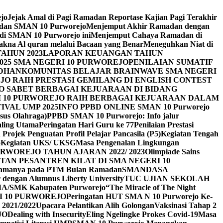
ejo
Jejak Amal di Pagi Ramadan Reportase Kajian Pagi Terakhir
adan SMAN 10 Purworejo
Menjemput Akhir Ramadan dengan
 di SMAN 10 Purworejo ini
Menjemput Cahaya Ramadan di
na Al quran melalui Bacaan yang Benar
Meneguhkan Niat di
AHUN 2023
LAPORAN KEUANGAN TAHUN
025 SMA NEGERI 10 PURWOREJO
PENILAIAN SUMATIF
ADHAN
KOMUNITAS BELAJAR BRAINWAVE SMA NEGERI
JO RAIH PRESTASI GEMILANG DI ENGLISH CONTEST
JO SABET BERBAGAI KEJUARAAN DI BIDANG
I 10 PURWOREJO RAIH BERBAGAI KEJUARAAN DALAM
IVAL UMP 2025
INFO PPBD ONLINE SMAN 10 Purworejo
sus Olahraga)
PPBD SMAN 10 Purworejo: Info jalur
Paling Utama
Peringatan Hari Guru ke 77
Penilaian Prestasi
Projek Penguatan Profil Pelajar Pancasila (P5)
Kegiatan Tengah
o
Kegiatan UKS/ UKSG
Masa Pengenalan Lingkungan
RWOREJO TAHUN AJARAN 2022/ 2023
Olimpiade Sains
TAN PESANTREN KILAT DI SMA NEGERI 10
i Agamanya pada PTM Bulan Ramadan
SMANDASA
r dengan Alumnus Liberty University
TUC UJIAN SEKOLAH
MA/SMK Kabupaten Purworejo
“The Miracle of The Night
I 10 PURWOREJO
Peringatan HUT SMA N 10 Purworejo Ke-
 2021/2022
Upacara Pelantikan Alih Golongan
Vaksinasi Tahap 2
JO
Dealing with Insecurity
Eling Ngelingke Prokes Covid-19
Masa