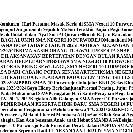
n Komitmen: Hari Pertama Masuk Kerja di SMA Negeri 10 Purwor
jemput Ampunan di Sepuluh Malam Terakhir Kajian Pagi Ram
Jejak Ilmiah dalam Ayat Suci Al Quran:Hikmah Kajian Ramadan
BAGI ALUMNI SMA NEGERI 10 PURWOREJO
Memahami Mak
ANA BOSP TAHAP 2 TAHUN 2025
LAPORAN KEUANGAN T
/2026
TERIMA KASIH ORANG TUA/WALI PESERTA SNBP 2
REJO DILAKSANAKAN BERTEPATAN DENGAN BULAN RAM
ARAN DEEP LEARNING
SISWA SMA NEGERI 10 PURWORE
ESTORAN PRING SEWU
LAGI, SMA NEGERI 10 PURWORE
A DARI CABANG POPDA SENAM ARTISTIK
SMA NEGER
EJO RAIH DUA KEJUARAAN PADA EVENT ENGLISH FEST
023/2024
PPBD SMAN 10 Purworejo: Info jalur KKO (Kelas Khu
an 2023/2024
Gaya Hidup Berkelanjutan
Prestasi Penting, Jujur 
id Nabi Muhammad SAW
Peringatan Hari Santri
Perayaan Kegiatan 
TA. 2021/ 2022
Kegiatan Alih Golongan SMA Negeri 10 Purworej
3
PENERIMAAN PESERTA DIDIK BARU SMA NEGERI 10 PU
beritahuan Pengumuman Kelulusan Siswa TA. 2021/ 2022
KEGIA
0 Purworejo, Melalui Literasi Membaca Al Qur’an /Kitab Sesua
Bahagia, Kan Ada bersama Anak-anak Hebat SMANDASA
Belaja
geri 10 Purworejo Raih Emas dan Perak dalam POPDA SMA/
k dengan Sepenuh Hati
PELAKSANAAN UKBI DI SMA NEGER