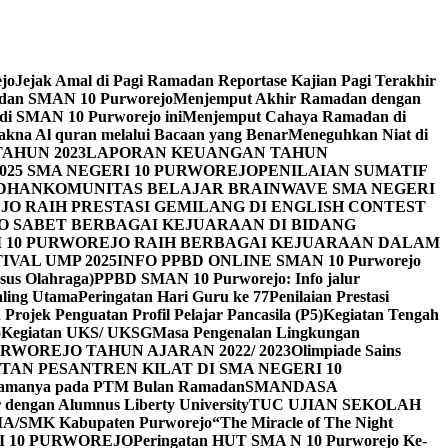
ejo
Jejak Amal di Pagi Ramadan Reportase Kajian Pagi Terakhir
adan SMAN 10 Purworejo
Menjemput Akhir Ramadan dengan
 di SMAN 10 Purworejo ini
Menjemput Cahaya Ramadan di
na Al quran melalui Bacaan yang Benar
Meneguhkan Niat di
AHUN 2023
LAPORAN KEUANGAN TAHUN
025 SMA NEGERI 10 PURWOREJO
PENILAIAN SUMATIF
ADHAN
KOMUNITAS BELAJAR BRAINWAVE SMA NEGERI
JO RAIH PRESTASI GEMILANG DI ENGLISH CONTEST
JO SABET BERBAGAI KEJUARAAN DI BIDANG
I 10 PURWOREJO RAIH BERBAGAI KEJUARAAN DALAM
IVAL UMP 2025
INFO PPBD ONLINE SMAN 10 Purworejo
sus Olahraga)
PPBD SMAN 10 Purworejo: Info jalur
Paling Utama
Peringatan Hari Guru ke 77
Penilaian Prestasi
Projek Penguatan Profil Pelajar Pancasila (P5)
Kegiatan Tengah
o
Kegiatan UKS/ UKSG
Masa Pengenalan Lingkungan
RWOREJO TAHUN AJARAN 2022/ 2023
Olimpiade Sains
TAN PESANTREN KILAT DI SMA NEGERI 10
i Agamanya pada PTM Bulan Ramadan
SMANDASA
r dengan Alumnus Liberty University
TUC UJIAN SEKOLAH
MA/SMK Kabupaten Purworejo
“The Miracle of The Night
I 10 PURWOREJO
Peringatan HUT SMA N 10 Purworejo Ke-