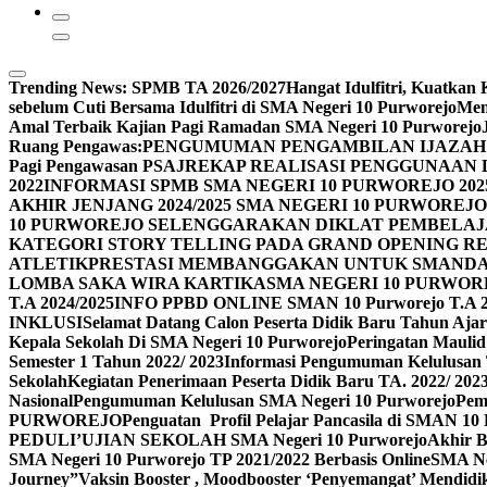
Trending News:
SPMB TA 2026/2027
Hangat Idulfitri, Kuatka
sebelum Cuti Bersama Idulfitri di SMA Negeri 10 Purworejo
Men
Amal Terbaik Kajian Pagi Ramadan SMA Negeri 10 Purworejo
Ruang Pengawas:
PENGUMUMAN PENGAMBILAN IJAZAH 
Pagi Pengawasan PSAJ
REKAP REALISASI PENGGUNAAN D
2022
INFORMASI SPMB SMA NEGERI 10 PURWOREJO 2025
AKHIR JENJANG 2024/2025 SMA NEGERI 10 PURWO
10 PURWOREJO SELENGGARAKAN DIKLAT PEMBELAJ
KATEGORI STORY TELLING PADA GRAND OPENING R
ATLETIK
PRESTASI MEMBANGGAKAN UNTUK SMANDAS
LOMBA SAKA WIRA KARTIKA
SMA NEGERI 10 PURWOR
T.A 2024/2025
INFO PPBD ONLINE SMAN 10 Purworejo T.A 2
INKLUSI
Selamat Datang Calon Peserta Didik Baru Tahun Ajar
Kepala Sekolah Di SMA Negeri 10 Purworejo
Peringatan Maul
Semester 1 Tahun 2022/ 2023
Informasi Pengumuman Kelulusan 
Sekolah
Kegiatan Penerimaan Peserta Didik Baru TA. 2022/ 202
Nasional
Pengumuman Kelulusan SMA Negeri 10 Purworejo
Pem
PURWOREJO
Penguatan Profil Pelajar Pancasila di SMAN 1
PEDULI’
UJIAN SEKOLAH SMA Negeri 10 Purworejo
Akhir 
SMA Negeri 10 Purworejo TP 2021/2022 Berbasis Online
SMA Ne
Journey”
Vaksin Booster , Moodbooster ‘Penyemangat’ Mendidi