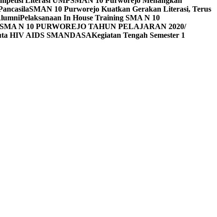
mpetisi Literasi UMP
SMAN 10 Purworejo Menangkan
Pancasila
SMAN 10 Purworejo Kuatkan Gerakan Literasi, Terus
Alumni
Pelaksanaan In House Training SMA N 10
SMA N 10 PURWOREJO TAHUN PELAJARAN 2020/
Duta HIV AIDS SMANDASA
Kegiatan Tengah Semester 1