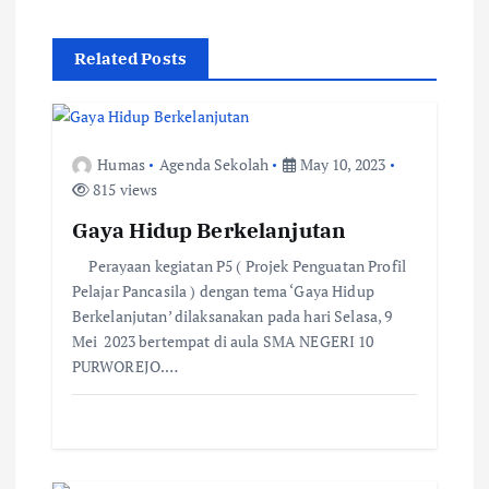
a
v
Related Posts
i
g
Humas
Agenda Sekolah
May 10, 2023
815 views
a
Gaya Hidup Berkelanjutan
t
Perayaan kegiatan P5 ( Projek Penguatan Profil
Pelajar Pancasila ) dengan tema ‘Gaya Hidup
i
Berkelanjutan’ dilaksanakan pada hari Selasa, 9
Mei 2023 bertempat di aula SMA NEGERI 10
PURWOREJO.…
o
n