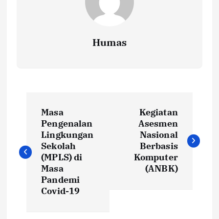
Humas
P
Masa
Kegiatan
o
Pengenalan
Asesmen
Lingkungan
Nasional
s
Sekolah
Berbasis
(MPLS) di
Komputer
t
Masa
(ANBK)
Pandemi
Covid-19
n