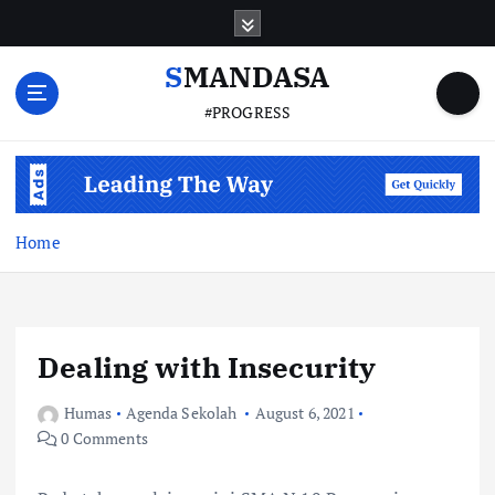
S
k
i
SMANDASA
p
#PROGRESS
t
o
c
o
n
t
Home
e
n
t
Dealing with Insecurity
Humas
Agenda Sekolah
August 6, 2021
0 Comments