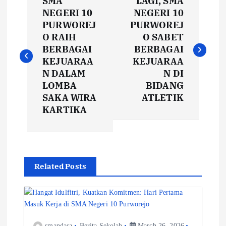
SMA
LAGI, SMA
o
NEGERI 10
NEGERI 10
PURWOREJ
PURWOREJ
s
O RAIH
O SABET
BERBAGAI
BERBAGAI
t
KEJUARAA
KEJUARAA
N DALAM
N DI
n
LOMBA
BIDANG
SAKA WIRA
ATLETIK
a
KARTIKA
v
i
Related Posts
g
a
smandasa
Berita Sekolah
March 26, 2026