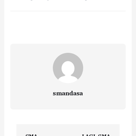
smandasa
P