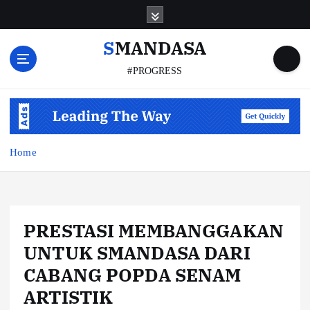
S
k
i
SMANDASA
p
#PROGRESS
t
o
c
o
n
t
Home
e
n
t
PRESTASI MEMBANGGAKAN
UNTUK SMANDASA DARI
CABANG POPDA SENAM
ARTISTIK