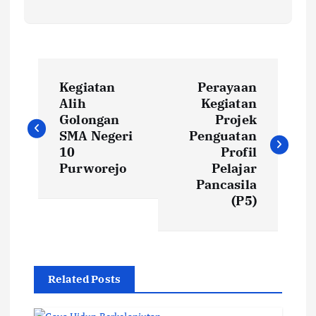
P
Kegiatan
Perayaan
o
Alih
Kegiatan
Golongan
Projek
s
SMA Negeri
Penguatan
10
Profil
t
Purworejo
Pelajar
Pancasila
(P5)
n
a
v
Related Posts