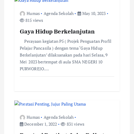
i
g
Humas
Agenda Sekolah
May 10, 2023
815 views
a
Gaya Hidup Berkelanjutan
t
Perayaan kegiatan P5 ( Projek Penguatan Profil
Pelajar Pancasila ) dengan tema ‘Gaya Hidup
i
Berkelanjutan’ dilaksanakan pada hari Selasa, 9
Mei 2023 bertempat di aula SMA NEGERI 10
PURWOREJO.…
o
n
Humas
Agenda Sekolah
December 1, 2022
831 views