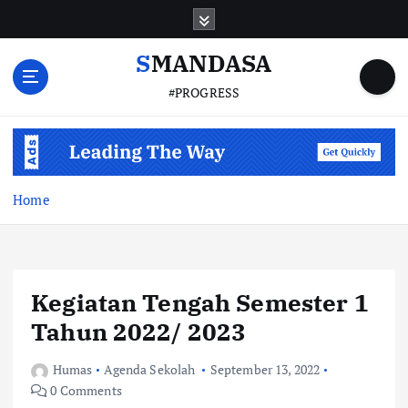
S
k
i
SMANDASA
p
#PROGRESS
t
o
c
o
n
t
Home
e
n
t
Kegiatan Tengah Semester 1
Tahun 2022/ 2023
Humas
Agenda Sekolah
September 13, 2022
0 Comments