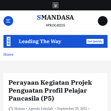
S
k
i
SMANDASA
p
#PROGRESS
t
o
c
o
n
t
Home
e
n
t
Perayaan Kegiatan Projek
Penguatan Profil Pelajar
Pancasila (P5)
Humas
Agenda Sekolah
September 29, 2022