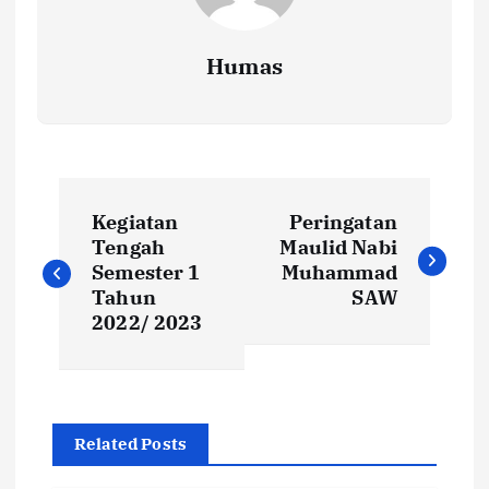
Humas
P
Kegiatan
Peringatan
o
Tengah
Maulid Nabi
Semester 1
Muhammad
s
Tahun
SAW
2022/ 2023
t
n
Related Posts
a