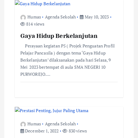
v
Humas
Agenda Sekolah
May 10, 2023
i
814 views
Gaya Hidup Berkelanjutan
g
Perayaan kegiatan P5 ( Projek Penguatan Profil
a
Pelajar Pancasila ) dengan tema ‘Gaya Hidup
Berkelanjutan’ dilaksanakan pada hari Selasa, 9
t
Mei 2023 bertempat di aula SMA NEGERI 10
PURWOREJO.…
i
o
n
Humas
Agenda Sekolah
December 1, 2022
830 views