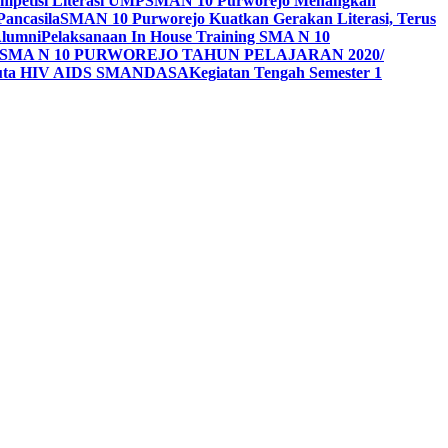
mpetisi Literasi UMP
SMAN 10 Purworejo Menangkan
Pancasila
SMAN 10 Purworejo Kuatkan Gerakan Literasi, Terus
Alumni
Pelaksanaan In House Training SMA N 10
SMA N 10 PURWOREJO TAHUN PELAJARAN 2020/
Duta HIV AIDS SMANDASA
Kegiatan Tengah Semester 1