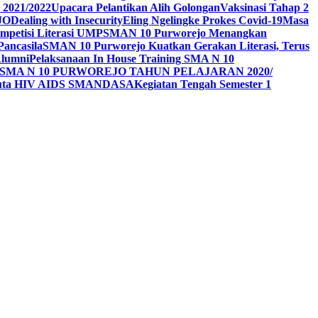
 2021/2022
Upacara Pelantikan Alih Golongan
Vaksinasi Tahap 2
JO
Dealing with Insecurity
Eling Ngelingke Prokes Covid-19
Masa
mpetisi Literasi UMP
SMAN 10 Purworejo Menangkan
Pancasila
SMAN 10 Purworejo Kuatkan Gerakan Literasi, Terus
Alumni
Pelaksanaan In House Training SMA N 10
SMA N 10 PURWOREJO TAHUN PELAJARAN 2020/
Duta HIV AIDS SMANDASA
Kegiatan Tengah Semester 1