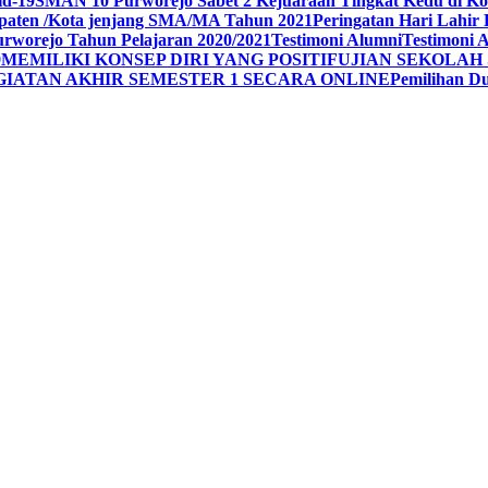
id-19
SMAN 10 Purworejo Sabet 2 Kejuaraan Tingkat Kedu di Ko
upaten /Kota jenjang SMA/MA Tahun 2021
Peringatan Hari Lahir 
rworejo Tahun Pelajaran 2020/2021
Testimoni Alumni
Testimoni 
9
MEMILIKI KONSEP DIRI YANG POSITIF
UJIAN SEKOLAH 
GIATAN AKHIR SEMESTER 1 SECARA ONLINE
Pemilihan 