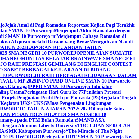
ejo
Jejak Amal di Pagi Ramadan Reportase Kajian Pagi Terakhir
adan SMAN 10 Purworejo
Menjemput Akhir Ramadan dengan
 di SMAN 10 Purworejo ini
Menjemput Cahaya Ramadan di
na Al quran melalui Bacaan yang Benar
Meneguhkan Niat di
AHUN 2023
LAPORAN KEUANGAN TAHUN
025 SMA NEGERI 10 PURWOREJO
PENILAIAN SUMATIF
ADHAN
KOMUNITAS BELAJAR BRAINWAVE SMA NEGERI
JO RAIH PRESTASI GEMILANG DI ENGLISH CONTEST
JO SABET BERBAGAI KEJUARAAN DI BIDANG
I 10 PURWOREJO RAIH BERBAGAI KEJUARAAN DALAM
IVAL UMP 2025
INFO PPBD ONLINE SMAN 10 Purworejo
sus Olahraga)
PPBD SMAN 10 Purworejo: Info jalur
Paling Utama
Peringatan Hari Guru ke 77
Penilaian Prestasi
Projek Penguatan Profil Pelajar Pancasila (P5)
Kegiatan Tengah
o
Kegiatan UKS/ UKSG
Masa Pengenalan Lingkungan
RWOREJO TAHUN AJARAN 2022/ 2023
Olimpiade Sains
TAN PESANTREN KILAT DI SMA NEGERI 10
i Agamanya pada PTM Bulan Ramadan
SMANDASA
r dengan Alumnus Liberty University
TUC UJIAN SEKOLAH
MA/SMK Kabupaten Purworejo
“The Miracle of The Night
I 10 PURWOREJO
Peringatan HUT SMA N 10 Purworejo Ke-