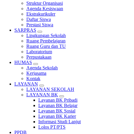
Struktur Organisasi
Agenda Kesiswaan
Ekstrakurikuler
Daftar Siswa
Prestasi Siswa
SARPRAS
Lingkungan Sekolah
Ruang Pembelajaran
Ruang Guru dan TU
Laboratorium
Perpustakaan
HUMAS
Agenda Sekolah
Kerjasama
Kontak
LAYANAN
LAYANAN SEKOLAH
LAYANAN BK
Layanan BK Pribadi
Layanan BK Belajar
Layanan BK Sosial
Layanan BK Karier
Informasi Studi Lanjut
Lolos PT/PTS
PPDB