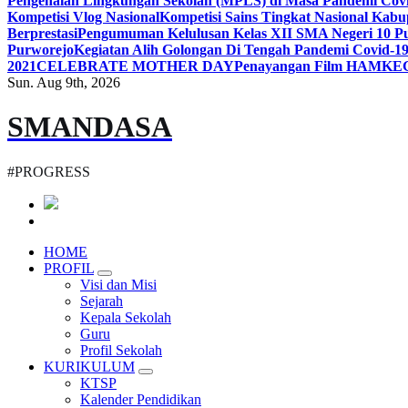
Pengenalan Lingkungan Sekolah (MPLS) di Masa Pandemi Cov
Kompetisi Vlog Nasional
Kompetisi Sains Tingkat Nasional Kab
Berprestasi
Pengumuman Kelulusan Kelas XII SMA Negeri 10 Pu
Purworejo
Kegiatan Alih Golongan Di Tengah Pandemi Covid-1
2021
CELEBRATE MOTHER DAY
Penayangan Film HAM
KE
Sun. Aug 9th, 2026
SMANDASA
#PROGRESS
HOME
PROFIL
Visi dan Misi
Sejarah
Kepala Sekolah
Guru
Profil Sekolah
KURIKULUM
KTSP
Kalender Pendidikan