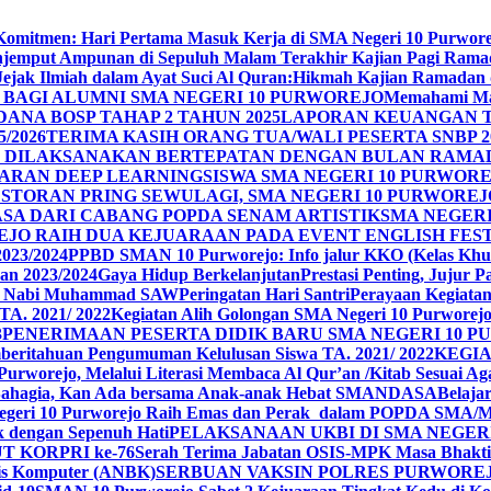
n Komitmen: Hari Pertama Masuk Kerja di SMA Negeri 10 Purwor
jemput Ampunan di Sepuluh Malam Terakhir Kajian Pagi Ram
Jejak Ilmiah dalam Ayat Suci Al Quran:Hikmah Kajian Ramadan
BAGI ALUMNI SMA NEGERI 10 PURWOREJO
Memahami Mak
ANA BOSP TAHAP 2 TAHUN 2025
LAPORAN KEUANGAN T
/2026
TERIMA KASIH ORANG TUA/WALI PESERTA SNBP 2
REJO DILAKSANAKAN BERTEPATAN DENGAN BULAN RAM
ARAN DEEP LEARNING
SISWA SMA NEGERI 10 PURWORE
ESTORAN PRING SEWU
LAGI, SMA NEGERI 10 PURWORE
A DARI CABANG POPDA SENAM ARTISTIK
SMA NEGER
EJO RAIH DUA KEJUARAAN PADA EVENT ENGLISH FEST
023/2024
PPBD SMAN 10 Purworejo: Info jalur KKO (Kelas Khu
an 2023/2024
Gaya Hidup Berkelanjutan
Prestasi Penting, Jujur 
id Nabi Muhammad SAW
Peringatan Hari Santri
Perayaan Kegiatan 
TA. 2021/ 2022
Kegiatan Alih Golongan SMA Negeri 10 Purworej
3
PENERIMAAN PESERTA DIDIK BARU SMA NEGERI 10 PU
beritahuan Pengumuman Kelulusan Siswa TA. 2021/ 2022
KEGIA
0 Purworejo, Melalui Literasi Membaca Al Qur’an /Kitab Sesua
Bahagia, Kan Ada bersama Anak-anak Hebat SMANDASA
Belaja
geri 10 Purworejo Raih Emas dan Perak dalam POPDA SMA/
k dengan Sepenuh Hati
PELAKSANAAN UKBI DI SMA NEGER
UT KORPRI ke-76
Serah Terima Jabatan OSIS-MPK Masa Bhakti
sis Komputer (ANBK)
SERBUAN VAKSIN POLRES PURWORE