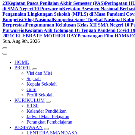
23
Kegiatan Pasca Penilaian Akhir Semester (PAS)
Peringatan H
di SMA Negeri 10 Purworejo
Kegiatan Asesmen Nasional Berba
Pengenalan Lingkungan Sekolah (MPLS) di Masa Pandemi Cov
Kompetisi Vlog Nasional
Kompetisi Sains Tingkat Nasional Kab
Berprestasi
Pengumuman Kelulusan Kelas XII SMA Negeri 10 Pu
Purworejo
Kegiatan Alih Golongan Di Tengah Pandemi Covid-1
2021
CELEBRATE MOTHER DAY
Penayangan Film HAM
KE
Sun. Aug 9th, 2026
HOME
PROFIL
Visi dan Misi
Sejarah
Kepala Sekolah
Guru
Profil Sekolah
KURIKULUM
KTSP
Kalender Pendidikan
Jadwal Mata Pelajaran
Perangkat Pembelajaran
KESISWAAN
LENTERA SMANDASA