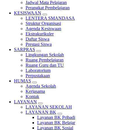
Jadwal Mata Pelajaran
Perangkat Pembelajaran
KESISWAAN
LENTERA SMANDASA
Struktur Organisasi
Agenda Kesiswaan
Ekstrakurikuler
Daftar Siswa
Prestasi Siswa
SARPRAS
Lingkungan Sekolah
Ruang Pembelajaran
Ruang Guru dan TU
Laboratorium
Perpustakaan
HUMAS
Agenda Sekolah
Kerjasama
Kontak
LAYANAN
LAYANAN SEKOLAH
LAYANAN BK
Layanan BK Pribadi
Layanan BK Belajar
Layanan BK Sosial