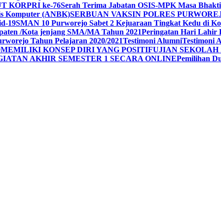
UT KORPRI ke-76
Serah Terima Jabatan OSIS-MPK Masa Bhakti
sis Komputer (ANBK)
SERBUAN VAKSIN POLRES PURWORE
id-19
SMAN 10 Purworejo Sabet 2 Kejuaraan Tingkat Kedu di Ko
upaten /Kota jenjang SMA/MA Tahun 2021
Peringatan Hari Lahir 
rworejo Tahun Pelajaran 2020/2021
Testimoni Alumni
Testimoni 
9
MEMILIKI KONSEP DIRI YANG POSITIF
UJIAN SEKOLAH 
GIATAN AKHIR SEMESTER 1 SECARA ONLINE
Pemilihan 