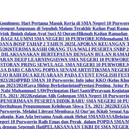
n Komitmen: Hari Pertama Masuk Kerja di SMA Negeri 10 Purwor
jemput Ampunan di Sepuluh Malam Terakhir Kajian Pagi Ram
Jejak Ilmiah dalam Ayat Suci Al Quran:Hikmah Kajian Ramadan
BAGI ALUMNI SMA NEGERI 10 PURWOREJO
Memahami Mak
ANA BOSP TAHAP 2 TAHUN 2025
LAPORAN KEUANGAN T
/2026
TERIMA KASIH ORANG TUA/WALI PESERTA SNBP 2
REJO DILAKSANAKAN BERTEPATAN DENGAN BULAN RAM
ARAN DEEP LEARNING
SISWA SMA NEGERI 10 PURWORE
ESTORAN PRING SEWU
LAGI, SMA NEGERI 10 PURWORE
A DARI CABANG POPDA SENAM ARTISTIK
SMA NEGER
EJO RAIH DUA KEJUARAAN PADA EVENT ENGLISH FEST
023/2024
PPBD SMAN 10 Purworejo: Info jalur KKO (Kelas Khu
an 2023/2024
Gaya Hidup Berkelanjutan
Prestasi Penting, Jujur 
id Nabi Muhammad SAW
Peringatan Hari Santri
Perayaan Kegiatan 
TA. 2021/ 2022
Kegiatan Alih Golongan SMA Negeri 10 Purworej
3
PENERIMAAN PESERTA DIDIK BARU SMA NEGERI 10 PU
beritahuan Pengumuman Kelulusan Siswa TA. 2021/ 2022
KEGIA
0 Purworejo, Melalui Literasi Membaca Al Qur’an /Kitab Sesua
Bahagia, Kan Ada bersama Anak-anak Hebat SMANDASA
Belaja
geri 10 Purworejo Raih Emas dan Perak dalam POPDA SMA/
k dengan Sepenuh Hati
PELAKSANAAN UKBI DI SMA NEGER