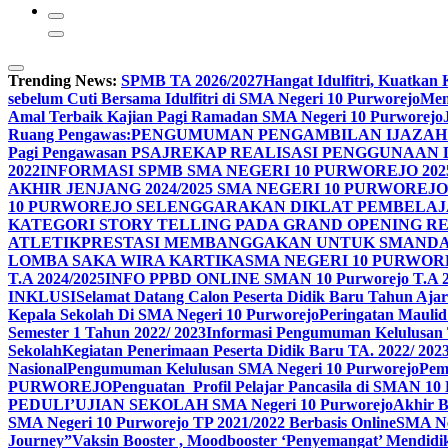
Trending News:
SPMB TA 2026/2027
Hangat Idulfitri, Kuatka
sebelum Cuti Bersama Idulfitri di SMA Negeri 10 Purworejo
Men
Amal Terbaik Kajian Pagi Ramadan SMA Negeri 10 Purworejo
Ruang Pengawas:
PENGUMUMAN PENGAMBILAN IJAZAH 
Pagi Pengawasan PSAJ
REKAP REALISASI PENGGUNAAN D
2022
INFORMASI SPMB SMA NEGERI 10 PURWOREJO 2025
AKHIR JENJANG 2024/2025 SMA NEGERI 10 PURWO
10 PURWOREJO SELENGGARAKAN DIKLAT PEMBELAJ
KATEGORI STORY TELLING PADA GRAND OPENING R
ATLETIK
PRESTASI MEMBANGGAKAN UNTUK SMANDAS
LOMBA SAKA WIRA KARTIKA
SMA NEGERI 10 PURWOR
T.A 2024/2025
INFO PPBD ONLINE SMAN 10 Purworejo T.A 2
INKLUSI
Selamat Datang Calon Peserta Didik Baru Tahun Ajar
Kepala Sekolah Di SMA Negeri 10 Purworejo
Peringatan Maul
Semester 1 Tahun 2022/ 2023
Informasi Pengumuman Kelulusan 
Sekolah
Kegiatan Penerimaan Peserta Didik Baru TA. 2022/ 202
Nasional
Pengumuman Kelulusan SMA Negeri 10 Purworejo
Pem
PURWOREJO
Penguatan Profil Pelajar Pancasila di SMAN 1
PEDULI’
UJIAN SEKOLAH SMA Negeri 10 Purworejo
Akhir 
SMA Negeri 10 Purworejo TP 2021/2022 Berbasis Online
SMA Ne
Journey”
Vaksin Booster , Moodbooster ‘Penyemangat’ Mendidi