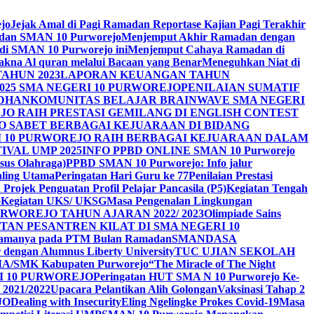
ejo
Jejak Amal di Pagi Ramadan Reportase Kajian Pagi Terakhir
adan SMAN 10 Purworejo
Menjemput Akhir Ramadan dengan
 di SMAN 10 Purworejo ini
Menjemput Cahaya Ramadan di
na Al quran melalui Bacaan yang Benar
Meneguhkan Niat di
AHUN 2023
LAPORAN KEUANGAN TAHUN
025 SMA NEGERI 10 PURWOREJO
PENILAIAN SUMATIF
ADHAN
KOMUNITAS BELAJAR BRAINWAVE SMA NEGERI
JO RAIH PRESTASI GEMILANG DI ENGLISH CONTEST
JO SABET BERBAGAI KEJUARAAN DI BIDANG
I 10 PURWOREJO RAIH BERBAGAI KEJUARAAN DALAM
IVAL UMP 2025
INFO PPBD ONLINE SMAN 10 Purworejo
sus Olahraga)
PPBD SMAN 10 Purworejo: Info jalur
Paling Utama
Peringatan Hari Guru ke 77
Penilaian Prestasi
Projek Penguatan Profil Pelajar Pancasila (P5)
Kegiatan Tengah
o
Kegiatan UKS/ UKSG
Masa Pengenalan Lingkungan
RWOREJO TAHUN AJARAN 2022/ 2023
Olimpiade Sains
TAN PESANTREN KILAT DI SMA NEGERI 10
i Agamanya pada PTM Bulan Ramadan
SMANDASA
r dengan Alumnus Liberty University
TUC UJIAN SEKOLAH
MA/SMK Kabupaten Purworejo
“The Miracle of The Night
I 10 PURWOREJO
Peringatan HUT SMA N 10 Purworejo Ke-
 2021/2022
Upacara Pelantikan Alih Golongan
Vaksinasi Tahap 2
JO
Dealing with Insecurity
Eling Ngelingke Prokes Covid-19
Masa