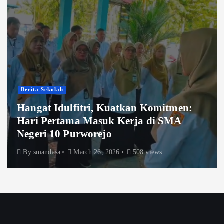
Berita Sekolah
Jejak Amal di Pagi 
uatkan Komitmen:
Kajian Pagi Terakhir
 Kerja di SMA
Bersama Idulfitri di
Purworejo
26
508 views
By
smandasa
March 17, 20